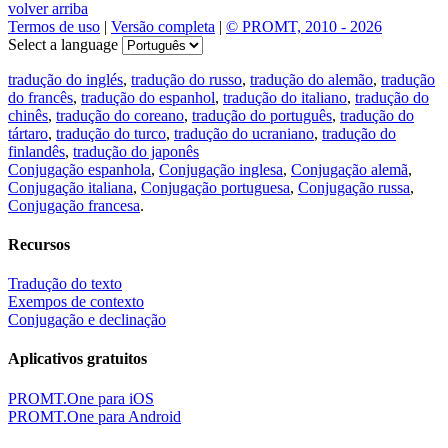
volver arriba
Termos de uso
|
Versão completa
|
© PROMT, 2010 - 2026
Select a language
tradução do inglés
,
tradução do russo
,
tradução do alemão
,
tradução
do francês
,
tradução do espanhol
,
tradução do italiano
,
tradução do
chinês
,
tradução do coreano
,
tradução do português
,
tradução do
tártaro
,
tradução do turco
,
tradução do ucraniano
,
tradução do
finlandês
,
tradução do japonês
Conjugação espanhola
,
Conjugação inglesa
,
Conjugação alemã
,
Conjugação italiana
,
Conjugação portuguesa
,
Conjugação russa
,
Conjugação francesa
.
Recursos
Tradução do texto
Exempos de contexto
Conjugação e declinação
Aplicativos gratuitos
PROMT.One para iOS
PROMT.One para Android