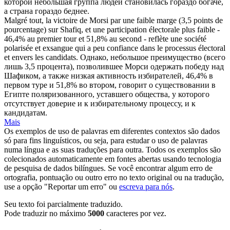
которой небольшая группа людей становилась гораздо богаче,
а страна гораздо беднее.
Malgré tout, la victoire de Morsi par une faible marge (3,5 points de
pourcentage) sur Shafiq, et une participation électorale plus faible -
46,4% au premier tour et 51,8% au second - reflète une société
polarisée et
exsangue
qui a peu confiance dans le processus électoral
et envers les candidats.
Однако, небольшое преимущество (всего
лишь 3,5 процента), позволившее Морси одержать победу над
Шафиком, а также низкая активность избирателей, 46,4% в
первом туре и 51,8% во втором, говорит о существовании в
Египте поляризованного, уставшего общества, у которого
отсутствует доверие и к избирательному процессу, и к
кандидатам.
Mais
Os exemplos de uso de palavras em diferentes contextos são dados
só para fins linguísticos, ou seja, para estudar o uso de palavras
numa língua e as suas traduções para outra. Todos os exemplos são
colecionados automaticamente em fontes abertas usando tecnologia
de pesquisa de dados bilíngues. Se você encontrar algum erro de
ortografia, pontuação ou outro erro no texto original ou na tradução,
use a opção "Reportar um erro" ou
escreva para nós
.
Seu texto foi parcialmente traduzido.
Pode traduzir no máximo
5000
caracteres por vez.