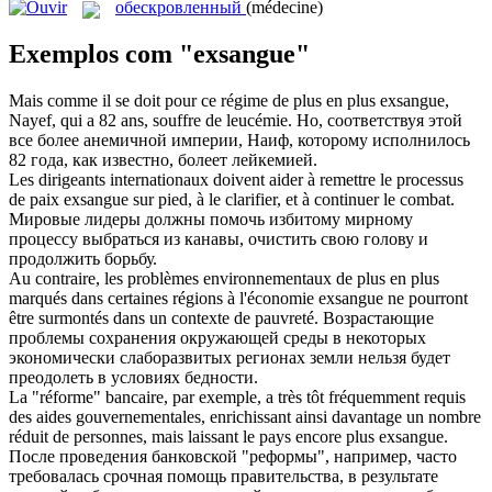
обескровленный
(médecine)
Exemplos com "exsangue"
Mais comme il se doit pour ce régime de plus en plus
exsangue
,
Nayef, qui a 82 ans, souffre de leucémie.
Но, соответствуя этой
все более анемичной империи, Наиф, которому исполнилось
82 года, как известно, болеет лейкемией.
Les dirigeants internationaux doivent aider à remettre le processus
de paix
exsangue
sur pied, à le clarifier, et à continuer le combat.
Мировые лидеры должны помочь избитому мирному
процессу выбраться из канавы, очистить свою голову и
продолжить борьбу.
Au contraire, les problèmes environnementaux de plus en plus
marqués dans certaines régions à l'économie
exsangue
ne pourront
être surmontés dans un contexte de pauvreté.
Возрастающие
проблемы сохранения окружающей среды в некоторых
экономически слаборазвитых регионах земли нельзя будет
преодолеть в условиях бедности.
La "réforme" bancaire, par exemple, a très tôt fréquemment requis
des aides gouvernementales, enrichissant ainsi davantage un nombre
réduit de personnes, mais laissant le pays encore plus
exsangue
.
После проведения банковской "реформы", например, часто
требовалась срочная помощь правительства, в результате