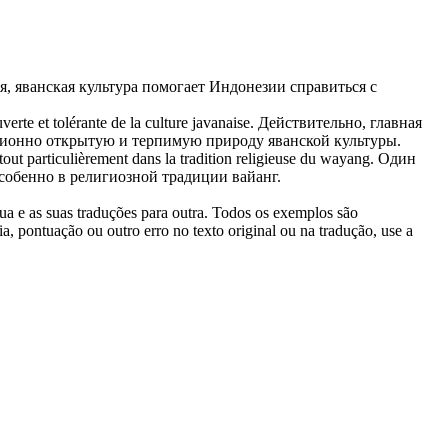
я,
яванская
культура помогает Индонезии справиться с
verte et tolérante de la culture
javanaise
.
Действительно, главная
адиционно открытую и терпимую природу
яванской
культуры.
 tout particulièrement dans la tradition religieuse du wayang.
Один
особенно в религиозной традиции вайанг.
gua e as suas traduções para outra. Todos os exemplos são
, pontuação ou outro erro no texto original ou na tradução, use a