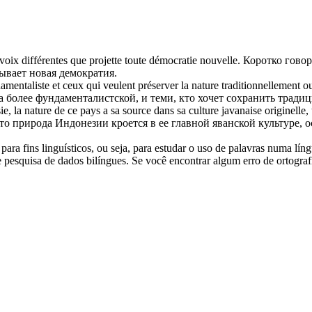
oix différentes que projette toute démocratie nouvelle.
Коротко говор
вает новая демократия.
damentaliste et ceux qui veulent préserver la nature traditionnellement ou
ала более фундаменталистской, и теми, кто хочет сохранить тр
ie, la nature de ce pays a sa source dans sa culture
javanaise
originelle,
то природа Индонезии кроется в ее главной
яванской
культуре, 
ara fins linguísticos, ou seja, para estudar o uso de palavras numa lín
pesquisa de dados bilíngues. Se você encontrar algum erro de ortografia