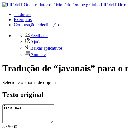
PROMT.
One
Tradução
Exemplos
Conjugação
e declinação
Feedback
Ajuda
Baixar aplicativos
Anuncie
Tradução de “javanais” para o 
Selecione o idioma de origem
Texto original
8
/
5000