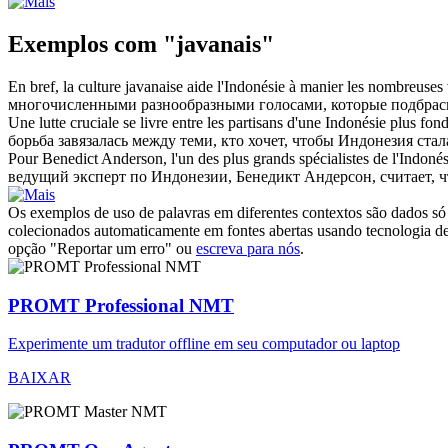
Exemplos com "javanais"
En bref, la culture
javanaise
aide l'Indonésie à manier les nombreuses v
многочисленными разнообразными голосами, которые подбрасы
Une lutte cruciale se livre entre les partisans d'une Indonésie plus fon
борьба завязалась между теми, кто хочет, чтобы Индонезия ст
Pour Benedict Anderson, l'un des plus grands spécialistes de l'Indonés
ведущий эксперт по Индонезии, Бенедикт Андерсон, считает, ч
Os exemplos de uso de palavras em diferentes contextos são dados só p
colecionados automaticamente em fontes abertas usando tecnologia de 
opção "Reportar um erro" ou
escreva para nós
.
PROMT Professional NMT
Experimente um tradutor offline em seu computador ou laptop
BAIXAR