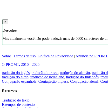
×
Desculpe,
Mas atualmente você não pode traduzir mais de 5000 caracteres de u
Sobre
|
Termos de uso
|
Política de Privacidade
|
Anuncie no PROMT
© PROMT, 2010 - 2026
tradução do inglés
,
tradução do russo
,
tradução do alemão
,
tradução d
tradução do turco
,
tradução do ucraniano
,
tradução do finlandês
,
trad
Conjugação espanhola
,
Conjugação inglesa
,
Conjugação alemã
,
Conj
Recursos
Tradução do texto
Exempos de contexto