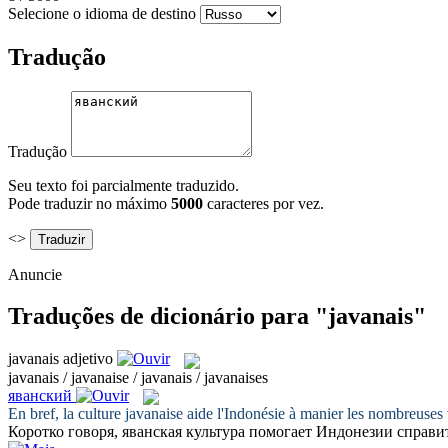
Selecione o idioma de destino
Tradução
Tradução
Seu texto foi parcialmente traduzido.
Pode traduzir no máximo
5000
caracteres por vez.
<>
Anuncie
Traduções de dicionário para "javanais"
javanais
adjetivo
javanais / javanaise / javanais / javanaises
яванский
En bref, la culture
javanaise
aide l'Indonésie à manier les nombreuses v
Коротко говоря,
яванская
культура помогает Индонезии справи