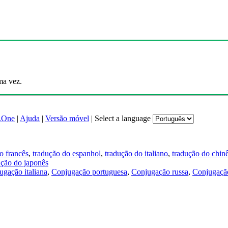
ma vez.
.One
|
Ajuda
|
Versão móvel
|
Select a language
o francês
,
tradução do espanhol
,
tradução do italiano
,
tradução do chin
ução do japonês
ugação italiana
,
Conjugação portuguesa
,
Conjugação russa
,
Conjugação