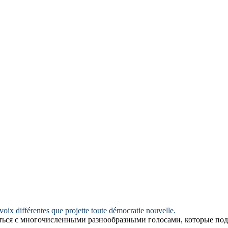
oix différentes que projette toute démocratie nouvelle.
ться с многочисленными разнообразными голосами, которые под