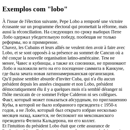
Exemplos com "lobo"
À l'issue de l'élection suivante, Pepe
Lobo
a remporté une victoire
écrasante sur un programme électoral qui promettait la réforme, mais
aussi la réconciliation.
На следующих по сроку выборах Пепе
Лобо
одержал убедительную победу, пообещав не только
реформы, но и примирение.
Chavez, les Cubains et leurs alliés ne veulent rien avoir à faire avec
Lobo
, et se sont opposés à sa présence au sommet de Cancun où a
été conçue la nouvelle organisation latino-américaine.
Тем не
менее, Чавес и кубинцы, а также их союзники, не принимают
Лобо
и наложили вето на его посещение саммита в Канкуне,
где была зачата новая латиноамериканская организация.
Qu'il puisse sembler absurde d'inviter Cuba, qui n'a élu aucun
président depuis les années cinquante et non
Lobo
, président
démocratiquement élu il y a quelques mois n'a semblé déranger ni
l'hôte mexicain de ce sommet Felipe Calderon ni ses collègues.
Факт, который может показаться абсурдным, по приглашению
Кубы, в которой не было избранного президента с 1950-х
годов, а не
Лобо
, который был открыто избран несколько
месяцев назад, кажется, не беспокоит ни мексиканского
президента Фелипа Кальдерона, ни его коллег.
Et l'intuition du président
Lobo
était que cette assurance de