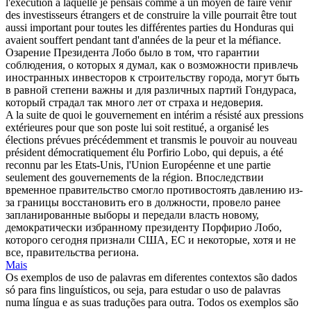
l'exécution à laquelle je pensais comme à un moyen de faire venir
des investisseurs étrangers et de construire la ville pourrait être tout
aussi important pour toutes les différentes parties du Honduras qui
avaient souffert pendant tant d'années de la peur et la méfiance.
Озарение Президента
Лобо
было в том, что гарантии
соблюдения, о которых я думал, как о возможности привлечь
иностранных инвесторов к строительству города, могут быть
в равной степени важны и для различных партий Гондураса,
который страдал так много лет от страха и недоверия.
A la suite de quoi le gouvernement en intérim a résisté aux pressions
extérieures pour que son poste lui soit restitué, a organisé les
élections prévues précédemment et transmis le pouvoir au nouveau
président démocratiquement élu Porfirio
Lobo
, qui depuis, a été
reconnu par les Etats-Unis, l'Union Européenne et une partie
seulement des gouvernements de la région.
Впоследствии
временное правительство смогло противостоять давлению из-
за границы восстановить его в должности, провело ранее
запланированные выборы и передали власть новому,
демократически избранному президенту Порфирио
Лобо
,
которого сегодня признали США, ЕС и некоторые, хотя и не
все, правительства региона.
Mais
Os exemplos de uso de palavras em diferentes contextos são dados
só para fins linguísticos, ou seja, para estudar o uso de palavras
numa língua e as suas traduções para outra. Todos os exemplos são