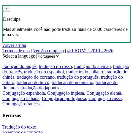
×
Desculpe,
Mas atualmente você não pode traduzir mais de 5000 caracteres de
uma vez.
volver arriba
Termos de uso
|
Versão completa
|
© PROMT, 2010 - 2026
Select a language
tradução do inglés
,
tradução do russo
,
tradução do alemão
,
tradução
do francês
,
tradução do espanhol
,
tradução do italiano
,
tradução do
chinês
,
tradução do coreano
,
tradução do português
,
tradução do
tártaro
,
tradução do turco
,
tradução do ucraniano
,
tradução do
finlandês
,
tradução do japonês
Conjugação espanhola
,
Conjugação inglesa
,
Conjugação alemã
,
Conjugação italiana
,
Conjugação portuguesa
,
Conjugação russa
,
Conjugação francesa
.
Recursos
Tradução do texto
Exempos de contexto