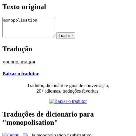
Texto original
Tradução
монополизация
Baixar o tradutor
Tradutor, dicionário e guia de conversação,
20+ idiomas, traduções favoritas.
Traduções de dicionário para
"monopolisation"
la
monopolisation
f
substantivo