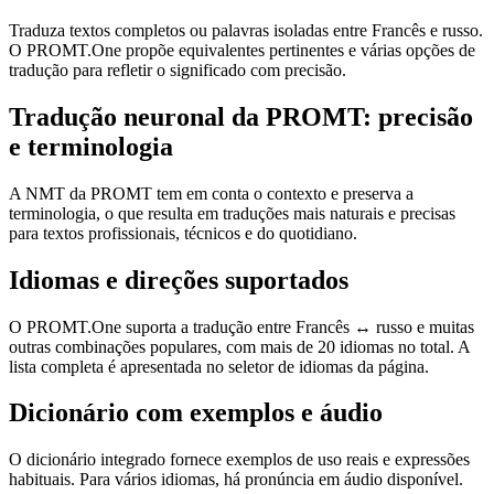
Traduza textos completos ou palavras isoladas entre Francês e russo.
O PROMT.One propõe equivalentes pertinentes e várias opções de
tradução para refletir o significado com precisão.
Tradução neuronal da PROMT: precisão
e terminologia
A NMT da PROMT tem em conta o contexto e preserva a
terminologia, o que resulta em traduções mais naturais e precisas
para textos profissionais, técnicos e do quotidiano.
Idiomas e direções suportados
O PROMT.One suporta a tradução entre Francês ↔ russo e muitas
outras combinações populares, com mais de 20 idiomas no total. A
lista completa é apresentada no seletor de idiomas da página.
Dicionário com exemplos e áudio
O dicionário integrado fornece exemplos de uso reais e expressões
habituais. Para vários idiomas, há pronúncia em áudio disponível.