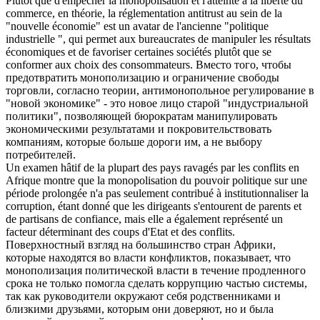
Plutôt que d'empêcher la
monopolisation
et l'atteinte à la liberté du
commerce, en théorie, la réglementation antitrust au sein de la
"nouvelle économie" est un avatar de l'ancienne "politique
industrielle ", qui permet aux bureaucrates de manipuler les résultats
économiques et de favoriser certaines sociétés plutôt que se
conformer aux choix des consommateurs.
Вместо того, чтобы
предотвратить
монополизацию
и ограничение свободы
торговли, согласно теории, антимонопольное регулирование в
"новой экономике" - это новое лицо старой "индустриальной
политики", позволяющей бюрократам манипулировать
экономическими результатами и покровительствовать
компаниям, которые больше дороги им, а не выбору
потребителей.
Un examen hâtif de la plupart des pays ravagés par les conflits en
Afrique montre que la
monopolisation
du pouvoir politique sur une
période prolongée n'a pas seulement contribué à institutionnaliser la
corruption, étant donné que les dirigeants s'entourent de parents et
de partisans de confiance, mais elle a également représenté un
facteur déterminant des coups d'Etat et des conflits.
Поверхностный взгляд на большинство стран Африки,
которые находятся во власти конфликтов, показывает, что
монополизация
политической власти в течение продленного
срока не только помогла сделать коррупцию частью системы,
так как руководители окружают себя родственниками и
близкими друзьями, которым они доверяют, но и была