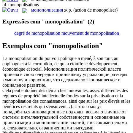
pl.
monopolisations
монополизация
ж.р.
(action de monopoliser)
Expressões com "monopolisation"
(2)
degré de monopolisation
mouvement de monopolisation
Exemplos com "monopolisation"
La
monopolisation
du pouvoir politique a mené, à son tour, au
copinage et à la corruption, ce qui a étouffé le développement
économique et social.
Монополизация
политической власти
привела в свою очередь к принявшему угрожающие размеры
кумовству и коррупции, что сдерживало экономическое и
социальное развитие.
Cela peut entraîner des démarches innovantes, assez différentes des
régimes de propriété intellectuelle fondés sur la privatisation et la
monopolisation
des connaissances, ainsi que sur les prix élevés et les
bénéfices restreints qui s'ensuivent.
Для этого могут
понадобиться инновационные подходы, весьма отличные от
системы интеллектуальной собственности и основанные на
приватизации и
монополизации
знаний, с высокими ценами
и, следовательно, ограниченными выгодами.