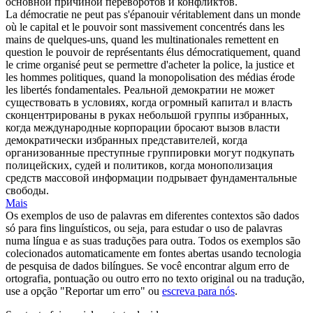
основной причиной переворотов и конфликтов.
La démocratie ne peut pas s'épanouir véritablement dans un monde
où le capital et le pouvoir sont massivement concentrés dans les
mains de quelques-uns, quand les multinationales remettent en
question le pouvoir de représentants élus démocratiquement, quand
le crime organisé peut se permettre d'acheter la police, la justice et
les hommes politiques, quand la
monopolisation
des médias érode
les libertés fondamentales.
Реальной демократии не может
существовать в условиях, когда огромный капитал и власть
сконцентрированы в руках небольшой группы избранных,
когда международные корпорации бросают вызов власти
демократически избранных представителей, когда
организованные преступные группировки могут подкупать
полицейских, судей и политиков, когда
монополизация
средств массовой информации подрывает фундаментальные
свободы.
Mais
Os exemplos de uso de palavras em diferentes contextos são dados
só para fins linguísticos, ou seja, para estudar o uso de palavras
numa língua e as suas traduções para outra. Todos os exemplos são
colecionados automaticamente em fontes abertas usando tecnologia
de pesquisa de dados bilíngues. Se você encontrar algum erro de
ortografia, pontuação ou outro erro no texto original ou na tradução,
use a opção "Reportar um erro" ou
escreva para nós
.