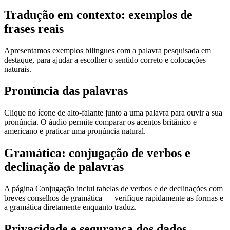
Tradução em contexto: exemplos de
frases reais
Apresentamos exemplos bilingues com a palavra pesquisada em
destaque, para ajudar a escolher o sentido correto e colocações
naturais.
Pronúncia das palavras
Clique no ícone de alto-falante junto a uma palavra para ouvir a sua
pronúncia. O áudio permite comparar os acentos britânico e
americano e praticar uma pronúncia natural.
Gramática: conjugação de verbos e
declinação de palavras
A página Conjugação inclui tabelas de verbos e de declinações com
breves conselhos de gramática — verifique rapidamente as formas e
a gramática diretamente enquanto traduz.
Privacidade e segurança dos dados