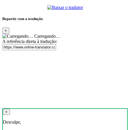
Repartir com a tradução
×
Carregando…
A referência direta à tradução:
×
Desculpe,