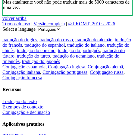
Mas atualmente você não pode traduzir mais de 5000 caracteres de
uma vez.
volver arriba
Termos de uso
|
Versão completa
|
© PROMT, 2010 - 2026
Select a language
tradução do inglés
,
tradução do russo
,
tradução do alemão
,
tradução
do francês
,
tradução do espanhol
,
tradução do italiano
,
tradução do
chinês
,
tradução do coreano
,
tradução do português
,
tradução do
tártaro
,
tradução do turco
,
tradução do ucraniano
,
tradução do
finlandês
,
tradução do japonês
Conjugação espanhola
,
Conjugação inglesa
,
Conjugação alemã
,
Conjugação italiana
,
Conjugação portuguesa
,
Conjugação russa
,
Conjugação francesa
.
Recursos
Tradução do texto
Exempos de contexto
Conjugação e declinação
Aplicativos gratuitos