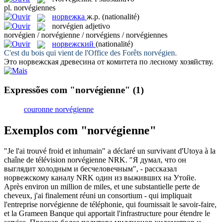
pl.
norvégiennes
норвежка
ж.р.
(nationalité)
norvégien
adjetivo
norvégien / norvégienne / norvégiens / norvégiennes
норвежский
(nationalité)
C'est du bois qui vient de l'Office des Forêts
norvégien
.
Это
норвежская
древесина от комитета по лесному хозяйству.
Expressões com "norvégienne"
(1)
couronne norvégienne
Exemplos com "norvégienne"
"Je l'ai trouvé froid et inhumain" a déclaré un survivant d'Utoya à la
chaîne de télévision
norvégienne
NRK.
"Я думал, что он
выглядит холодным и бесчеловечным", - рассказал
норвежскому
каналу NRK один из выживших на Утойе.
Après environ un million de miles, et une substantielle perte de
cheveux, j'ai finalement réuni un consortium - qui impliquait
l'entreprise
norvégienne
de téléphonie, qui fournissait le savoir-faire,
et la Grameen Banque qui apportait l'infrastructure pour étendre le