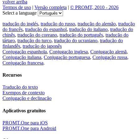
volver arriba
Termos de uso
|
Versão completa
|
© PROMT, 2010 - 2026
Select a language
tradução do inglés
,
tradução do russo
,
tradução do alemão
,
tradução
do francês
,
tradução do espanhol
,
tradução do italiano
,
tradução do
chinês
,
tradução do coreano
,
tradução do português
,
tradução do
tártaro
,
tradução do turco
,
tradução do ucraniano
,
tradução do
finlandês
,
tradução do japonês
Conjugação espanhola
,
Conjugação inglesa
,
Conjugação alemã
,
Conjugação italiana
,
Conjugação portuguesa
,
Conjugação russa
,
Conjugação francesa
.
Recursos
Tradução do texto
Exempos de contexto
Conjugação e declinação
Aplicativos gratuitos
PROMT.One para iOS
PROMT.One para Android