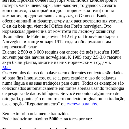
service.
Проехав более полутора миллионов километров и
потеряв часть шевелюры, мне наконец-то удалось создать
консорциум, в который входила
норвежская
телефонная
компания, предоставлявшая ноу-хау, и Grameen Bank,
обеспечивший инфраструктуру для распространения услуги.
C'est du bois qui vient de l'Office des Forêts
norvégien
.
Это
норвежская
древесина от комитета по лесному хозяйству.
Ils ont atteint le Pôle fin janvier 1912 et y ont trouvé un drapeau
Norvégien
.
в конце января 1912 года и обнаружили там
норвежский
флаг.
Et entre 2 500 et 3 000 requins ont encore été tués jusqu'en 1985,
souvent par des navires
norvégiens
.
К 1985 году 2,5-3,0 тысячи
акул были убиты, многие из них
норвежскими
судами.
Mais
Os exemplos de uso de palavras em diferentes contextos são dados
só para fins linguísticos, ou seja, para estudar o uso de palavras
numa língua e as suas traduções para outra. Todos os exemplos são
colecionados automaticamente em fontes abertas usando tecnologia
de pesquisa de dados bilíngues. Se você encontrar algum erro de
ortografia, pontuação ou outro erro no texto original ou na tradução,
use a opção "Reportar um erro" ou
escreva para nós
.
Seu texto foi parcialmente traduzido.
Pode traduzir no máximo
5000
caracteres por vez.