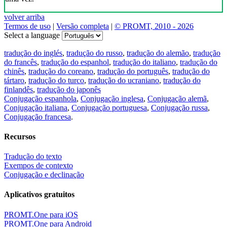
volver arriba
Termos de uso
|
Versão completa
|
© PROMT, 2010 - 2026
Select a language
tradução do inglés
,
tradução do russo
,
tradução do alemão
,
tradução
do francês
,
tradução do espanhol
,
tradução do italiano
,
tradução do
chinês
,
tradução do coreano
,
tradução do português
,
tradução do
tártaro
,
tradução do turco
,
tradução do ucraniano
,
tradução do
finlandês
,
tradução do japonês
Conjugação espanhola
,
Conjugação inglesa
,
Conjugação alemã
,
Conjugação italiana
,
Conjugação portuguesa
,
Conjugação russa
,
Conjugação francesa
.
Recursos
Tradução do texto
Exempos de contexto
Conjugação e declinação
Aplicativos gratuitos
PROMT.One para iOS
PROMT.One para Android