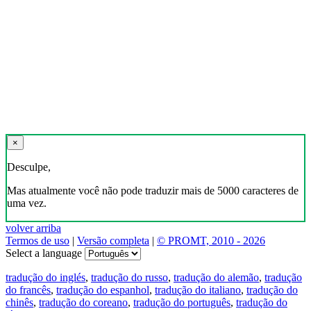
×
Desculpe,
Mas atualmente você não pode traduzir mais de 5000 caracteres de
uma vez.
volver arriba
Termos de uso
|
Versão completa
|
© PROMT, 2010 - 2026
Select a language
tradução do inglés
,
tradução do russo
,
tradução do alemão
,
tradução
do francês
,
tradução do espanhol
,
tradução do italiano
,
tradução do
chinês
,
tradução do coreano
,
tradução do português
,
tradução do