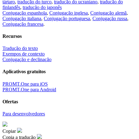
tártaro
,
tradução do turco
,
tradução do ucraniano
,
tradução do
finlandês
,
tradução do japonês
Conjugação espanhola
,
Conjugação inglesa
,
Conjugação alemã
,
Conjugação italiana
,
Conjugação portuguesa
,
Conjugação russa
,
Conjugação francesa
.
Recursos
Tradução do texto
Exempos de contexto
Conjugação e declinação
Aplicativos gratuitos
PROMT.One para iOS
PROMT.One para Android
Ofertas
Para desenvolvedores
Copiar
Copia a tradução