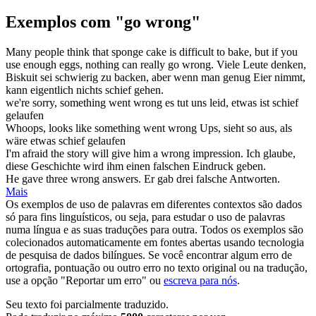
Exemplos com "go wrong"
Many people think that sponge cake is difficult to bake, but if you
use enough eggs, nothing can really
go wrong
.
Viele Leute denken,
Biskuit sei schwierig zu backen, aber wenn man genug Eier nimmt,
kann eigentlich nichts
schief gehen
.
we're sorry, something
went wrong
es tut uns leid, etwas ist
schief
gelaufen
Whoops, looks like something
went wrong
Ups, sieht so aus, als
wäre etwas
schief gelaufen
I'm afraid the story will give him a
wrong
impression.
Ich glaube,
diese Geschichte wird ihm einen
falschen
Eindruck geben.
He gave three
wrong
answers.
Er gab drei
falsche
Antworten.
Mais
Os exemplos de uso de palavras em diferentes contextos são dados
só para fins linguísticos, ou seja, para estudar o uso de palavras
numa língua e as suas traduções para outra. Todos os exemplos são
colecionados automaticamente em fontes abertas usando tecnologia
de pesquisa de dados bilíngues. Se você encontrar algum erro de
ortografia, pontuação ou outro erro no texto original ou na tradução,
use a opção "Reportar um erro" ou
escreva para nós
.
Seu texto foi parcialmente traduzido.