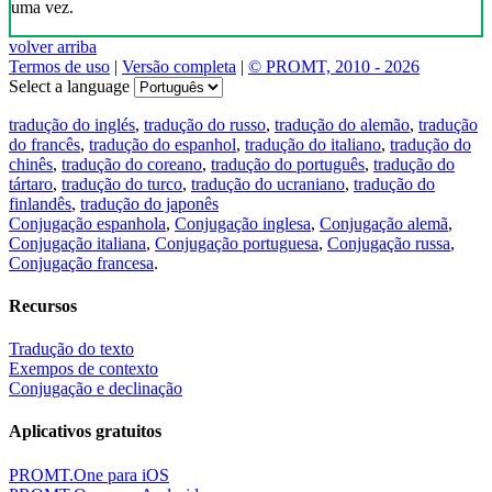
uma vez.
volver arriba
Termos de uso
|
Versão completa
|
© PROMT, 2010 - 2026
Select a language
tradução do inglés
,
tradução do russo
,
tradução do alemão
,
tradução
do francês
,
tradução do espanhol
,
tradução do italiano
,
tradução do
chinês
,
tradução do coreano
,
tradução do português
,
tradução do
tártaro
,
tradução do turco
,
tradução do ucraniano
,
tradução do
finlandês
,
tradução do japonês
Conjugação espanhola
,
Conjugação inglesa
,
Conjugação alemã
,
Conjugação italiana
,
Conjugação portuguesa
,
Conjugação russa
,
Conjugação francesa
.
Recursos
Tradução do texto
Exempos de contexto
Conjugação e declinação
Aplicativos gratuitos
PROMT.One para iOS