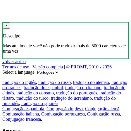
×
Desculpe,
Mas atualmente você não pode traduzir mais de 5000 caracteres de
uma vez.
volver arriba
Termos de uso
|
Versão completa
|
© PROMT, 2010 - 2026
Select a language
tradução do inglés
,
tradução do russo
,
tradução do alemão
,
tradução
do francês
,
tradução do espanhol
,
tradução do italiano
,
tradução do
chinês
,
tradução do coreano
,
tradução do português
,
tradução do
tártaro
,
tradução do turco
,
tradução do ucraniano
,
tradução do
finlandês
,
tradução do japonês
Conjugação espanhola
,
Conjugação inglesa
,
Conjugação alemã
,
Conjugação italiana
,
Conjugação portuguesa
,
Conjugação russa
,
Conjugação francesa
.
Recursos