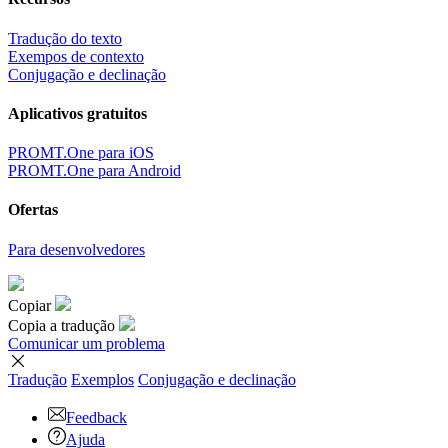
Tradução do texto
Exempos de contexto
Conjugação e declinação
Aplicativos gratuitos
PROMT.One para iOS
PROMT.One para Android
Ofertas
Para desenvolvedores
Copiar
Copia a tradução
Comunicar um problema
Tradução
Exemplos
Conjugação
e declinação
Feedback
Ajuda