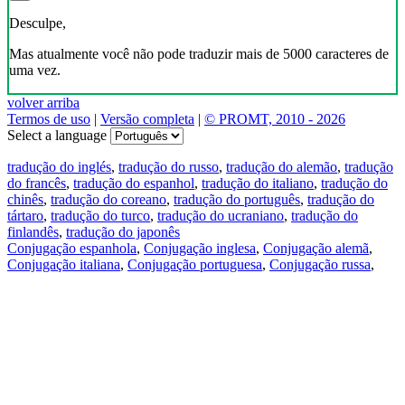
Desculpe,
Mas atualmente você não pode traduzir mais de 5000 caracteres de
uma vez.
volver arriba
Termos de uso
|
Versão completa
|
© PROMT, 2010 - 2026
Select a language
tradução do inglés
,
tradução do russo
,
tradução do alemão
,
tradução
do francês
,
tradução do espanhol
,
tradução do italiano
,
tradução do
chinês
,
tradução do coreano
,
tradução do português
,
tradução do
tártaro
,
tradução do turco
,
tradução do ucraniano
,
tradução do
finlandês
,
tradução do japonês
Conjugação espanhola
,
Conjugação inglesa
,
Conjugação alemã
,
Conjugação italiana
,
Conjugação portuguesa
,
Conjugação russa
,
Conjugação francesa
.
Recursos
Tradução do texto
Exempos de contexto
Conjugação e declinação