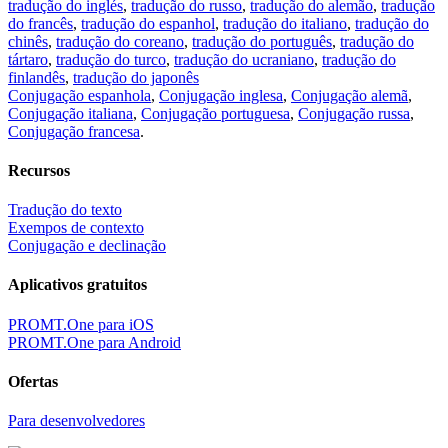
tradução do inglés
,
tradução do russo
,
tradução do alemão
,
tradução
do francês
,
tradução do espanhol
,
tradução do italiano
,
tradução do
chinês
,
tradução do coreano
,
tradução do português
,
tradução do
tártaro
,
tradução do turco
,
tradução do ucraniano
,
tradução do
finlandês
,
tradução do japonês
Conjugação espanhola
,
Conjugação inglesa
,
Conjugação alemã
,
Conjugação italiana
,
Conjugação portuguesa
,
Conjugação russa
,
Conjugação francesa
.
Recursos
Tradução do texto
Exempos de contexto
Conjugação e declinação
Aplicativos gratuitos
PROMT.One para iOS
PROMT.One para Android
Ofertas
Para desenvolvedores