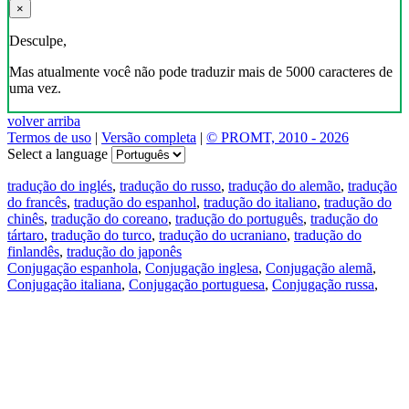
×
Desculpe,
Mas atualmente você não pode traduzir mais de 5000 caracteres de
uma vez.
volver arriba
Termos de uso
|
Versão completa
|
© PROMT, 2010 - 2026
Select a language
tradução do inglés
,
tradução do russo
,
tradução do alemão
,
tradução
do francês
,
tradução do espanhol
,
tradução do italiano
,
tradução do
chinês
,
tradução do coreano
,
tradução do português
,
tradução do
tártaro
,
tradução do turco
,
tradução do ucraniano
,
tradução do
finlandês
,
tradução do japonês
Conjugação espanhola
,
Conjugação inglesa
,
Conjugação alemã
,
Conjugação italiana
,
Conjugação portuguesa
,
Conjugação russa
,
Conjugação francesa
.
Recursos
Tradução do texto
Exempos de contexto
Conjugação e declinação