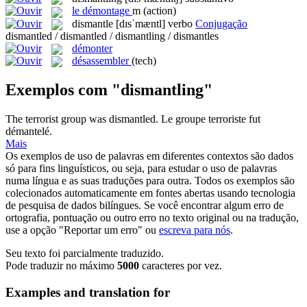
le
démontage
m
(action)
dismantle
[dɪsˈmæntl]
verbo
Conjugação
dismantled / dismantled / dismantling / dismantles
démonter
désassembler
(tech)
Exemplos com "dismantling"
The terrorist group was
dismantled
.
Le groupe terroriste fut
démantelé
.
Mais
Os exemplos de uso de palavras em diferentes contextos são dados
só para fins linguísticos, ou seja, para estudar o uso de palavras
numa língua e as suas traduções para outra. Todos os exemplos são
colecionados automaticamente em fontes abertas usando tecnologia
de pesquisa de dados bilíngues. Se você encontrar algum erro de
ortografia, pontuação ou outro erro no texto original ou na tradução,
use a opção "Reportar um erro" ou
escreva para nós
.
Seu texto foi parcialmente traduzido.
Pode traduzir no máximo
5000
caracteres por vez.
Examples and translation for