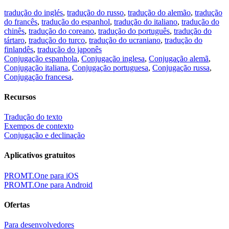
tradução do inglés
,
tradução do russo
,
tradução do alemão
,
tradução
do francês
,
tradução do espanhol
,
tradução do italiano
,
tradução do
chinês
,
tradução do coreano
,
tradução do português
,
tradução do
tártaro
,
tradução do turco
,
tradução do ucraniano
,
tradução do
finlandês
,
tradução do japonês
Conjugação espanhola
,
Conjugação inglesa
,
Conjugação alemã
,
Conjugação italiana
,
Conjugação portuguesa
,
Conjugação russa
,
Conjugação francesa
.
Recursos
Tradução do texto
Exempos de contexto
Conjugação e declinação
Aplicativos gratuitos
PROMT.One para iOS
PROMT.One para Android
Ofertas
Para desenvolvedores