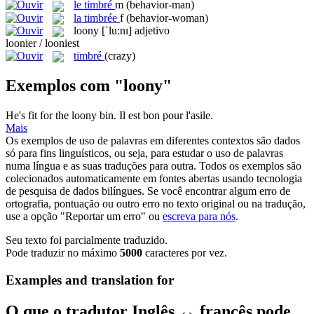
le
timbré
m
(behavior-man)
la
timbrée
f
(behavior-woman)
loony
[ˈlu:nɪ]
adjetivo
loonier / looniest
timbré
(crazy)
Exemplos com "loony"
He's fit for the
loony
bin.
Il est bon pour l'asile.
Mais
Os exemplos de uso de palavras em diferentes contextos são dados
só para fins linguísticos, ou seja, para estudar o uso de palavras
numa língua e as suas traduções para outra. Todos os exemplos são
colecionados automaticamente em fontes abertas usando tecnologia
de pesquisa de dados bilíngues. Se você encontrar algum erro de
ortografia, pontuação ou outro erro no texto original ou na tradução,
use a opção "Reportar um erro" ou
escreva para nós
.
Seu texto foi parcialmente traduzido.
Pode traduzir no máximo
5000
caracteres por vez.
Examples and translation for
O que o tradutor Inglês ↔ francês pode