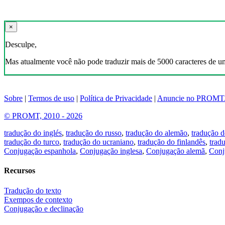
×
Desculpe,
Mas atualmente você não pode traduzir mais de 5000 caracteres de u
Sobre
|
Termos de uso
|
Política de Privacidade
|
Anuncie no PROMT
© PROMT, 2010 - 2026
tradução do inglés
,
tradução do russo
,
tradução do alemão
,
tradução d
tradução do turco
,
tradução do ucraniano
,
tradução do finlandês
,
trad
Conjugação espanhola
,
Conjugação inglesa
,
Conjugação alemã
,
Conj
Recursos
Tradução do texto
Exempos de contexto
Conjugação e declinação