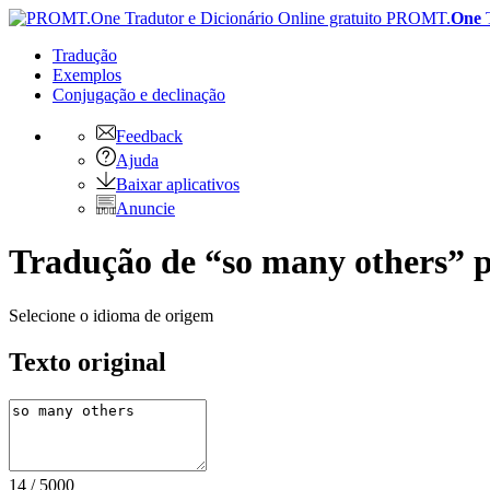
PROMT.
One
Tradução
Exemplos
Conjugação
e declinação
Feedback
Ajuda
Baixar aplicativos
Anuncie
Tradução de “so many others” p
Selecione o idioma de origem
Texto original
14
/
5000