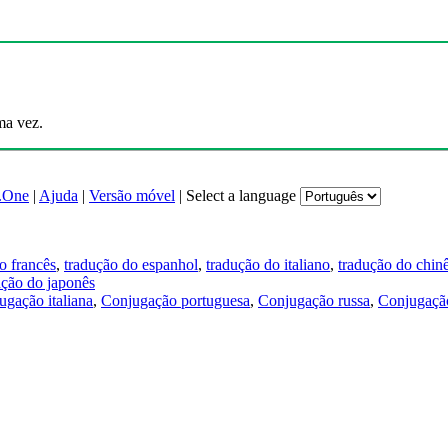
ma vez.
.One
|
Ajuda
|
Versão móvel
|
Select a language
o francês
,
tradução do espanhol
,
tradução do italiano
,
tradução do chin
ução do japonês
ugação italiana
,
Conjugação portuguesa
,
Conjugação russa
,
Conjugação