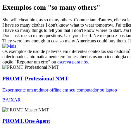
Exemplos com "so many others"
She will cheat him, as
so many others
.
Comme
tant d'autres
, elle va l
I have
so many
clothes I don't know what to wear tomorrow.
J'ai
tell
I have
so many
things to tell you that I don't know where to start.
J'ai
Don't ask me
so many
questions. Use your head.
Ne me posez pas
tan
They were low enough in cost
so many
Americans could buy them.
I
Os exemplos de uso de palavras em diferentes contextos são dados só p
colecionados automaticamente em fontes abertas usando tecnologia de 
opção "Reportar um erro" ou
escreva para nós
.
PROMT Professional NMT
Experimente um tradutor offline em seu computador ou laptop
BAIXAR
PROMT.One Agent