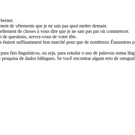
e berner.
ement
de vêtements que je ne sais pas quoi mettre demain.
tellement
de choses à vous dire que je ne sais pas par où commencer.
t
de questions, servez-vous de votre tête.
ls étaient suffisamment bon marché
pour que
de
nombreux
Étasuniens pu
ara fins linguísticos, ou seja, para estudar o uso de palavras numa lín
pesquisa de dados bilíngues. Se você encontrar algum erro de ortografia