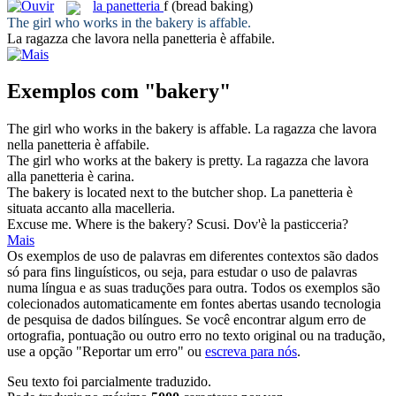
la
panetteria
f
(bread baking)
The girl who works in the
bakery
is affable.
La ragazza che lavora nella
panetteria
è affabile.
Exemplos com "bakery"
The girl who works in the
bakery
is affable.
La ragazza che lavora
nella
panetteria
è affabile.
The girl who works at the
bakery
is pretty.
La ragazza che lavora
alla
panetteria
è carina.
The
bakery
is located next to the butcher shop.
La
panetteria
è
situata accanto alla macelleria.
Excuse me. Where is the
bakery
?
Scusi. Dov'è la pasticceria?
Mais
Os exemplos de uso de palavras em diferentes contextos são dados
só para fins linguísticos, ou seja, para estudar o uso de palavras
numa língua e as suas traduções para outra. Todos os exemplos são
colecionados automaticamente em fontes abertas usando tecnologia
de pesquisa de dados bilíngues. Se você encontrar algum erro de
ortografia, pontuação ou outro erro no texto original ou na tradução,
use a opção "Reportar um erro" ou
escreva para nós
.
Seu texto foi parcialmente traduzido.