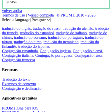
uma vez.
volver arriba
Termos de uso
|
Versão completa
|
© PROMT, 2010 - 2026
Select a language
tradução do inglés
,
tradução do russo
,
tradução do alemão
,
tradução
do francês
,
tradução do espanhol
,
tradução do italiano
,
tradução do
chinês
,
tradução do coreano
,
tradução do português
,
tradução do
tártaro
,
tradução do turco
,
tradução do ucraniano
,
tradução do
finlandês
,
tradução do japonês
Conjugação espanhola
,
Conjugação inglesa
,
Conjugação alemã
,
Conjugação italiana
,
Conjugação portuguesa
,
Conjugação russa
,
Conjugação francesa
.
Recursos
Tradução do texto
Exempos de contexto
Conjugação e declinação
Aplicativos gratuitos
PROMT.One para iOS