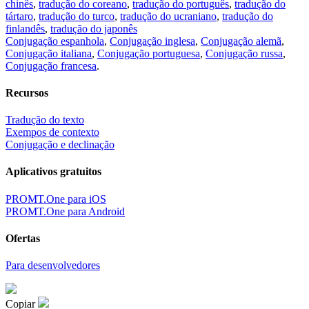
chinês
,
tradução do coreano
,
tradução do português
,
tradução do
tártaro
,
tradução do turco
,
tradução do ucraniano
,
tradução do
finlandês
,
tradução do japonês
Conjugação espanhola
,
Conjugação inglesa
,
Conjugação alemã
,
Conjugação italiana
,
Conjugação portuguesa
,
Conjugação russa
,
Conjugação francesa
.
Recursos
Tradução do texto
Exempos de contexto
Conjugação e declinação
Aplicativos gratuitos
PROMT.One para iOS
PROMT.One para Android
Ofertas
Para desenvolvedores
Copiar