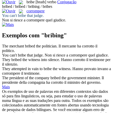
bribe
[braɪb]
verbo
Conjugação
bribed / bribed / bribing / bribes
corrompere
You can't
bribe
that judge.
Non si riesce a
corrompere
quel giudice.
Exemplos com "bribing"
The merchant
bribed
the politician.
Il mercante ha
corrotto
il
politico.
You can't
bribe
that judge.
Non si riesce a
corrompere
quel giudice.
They
bribed
the witness into silence.
Hanno
corrotto
il testimone per
il silenzio.
They attempted in vain to
bribe
the witness.
Hanno provato invano a
corrompere
il testimone.
The president of the company
bribed
the government minister.
Il
presidente della compagnia ha
corrotto
il ministro del governo.
Mais
Os exemplos de uso de palavras em diferentes contextos são dados
só para fins linguísticos, ou seja, para estudar o uso de palavras
numa língua e as suas traduções para outra. Todos os exemplos são
colecionados automaticamente em fontes abertas usando tecnologia
de pesquisa de dados bilíngues. Se você encontrar algum erro de