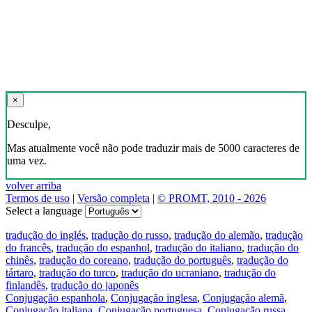
×
Desculpe,
Mas atualmente você não pode traduzir mais de 5000 caracteres de
uma vez.
volver arriba
Termos de uso
|
Versão completa
|
© PROMT, 2010 - 2026
Select a language
tradução do inglés
,
tradução do russo
,
tradução do alemão
,
tradução
do francês
,
tradução do espanhol
,
tradução do italiano
,
tradução do
chinês
,
tradução do coreano
,
tradução do português
,
tradução do
tártaro
,
tradução do turco
,
tradução do ucraniano
,
tradução do
finlandês
,
tradução do japonês
Conjugação espanhola
,
Conjugação inglesa
,
Conjugação alemã
,
Conjugação italiana
,
Conjugação portuguesa
,
Conjugação russa
,