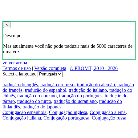
×
Desculpe,
Mas atualmente você não pode traduzir mais de 5000 caracteres de
uma vez.
volver arriba
Termos de uso
|
Versão completa
|
© PROMT, 2010 - 2026
Select a language
tradução do inglés
,
tradução do russo
,
tradução do alemão
,
tradução
do francês
,
tradução do espanhol
,
tradução do italiano
,
tradução do
chinês
,
tradução do coreano
,
tradução do português
,
tradução do
tártaro
,
tradução do turco
,
tradução do ucraniano
,
tradução do
finlandês
,
tradução do japonês
Conjugação espanhola
,
Conjugação inglesa
,
Conjugação alemã
,
Conjugação italiana
,
Conjugação portuguesa
,
Conjugação russa
,
Conjugação francesa
.
Recursos