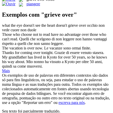
piangere
Exemplos com "grieve over"
what the eye doesn't see the heart doesn't
grieve over
occhio non
vede cuore non duole
Those who choose not to read have no advantage
over
those who
can't read.
Quelli che scelgono di non leggere non hanno vantaggi
rispetto a quelli che non sanno leggere.
The vacation is
over
now.
Le vacanze sono ormai finite.
Thanks for coming
over
tonight.
Grazie di essere venuto stasera.
My grandfather has lived in Kyoto for
over
50 years, so he knows
his way about.
Mio nonno ha vissuto a Kyoto per
oltre
50 anni,
quindi sa come muoversi.
Mais
Os exemplos de uso de palavras em diferentes contextos são dados
só para fins linguísticos, ou seja, para estudar o uso de palavras
numa língua e as suas traduções para outra. Todos os exemplos são
colecionados automaticamente em fontes abertas usando tecnologia
de pesquisa de dados bilíngues. Se você encontrar algum erro de
ortografia, pontuação ou outro erro no texto original ou na tradução,
use a opção "Reportar um erro" ou
escreva para nós
.
Seu texto foi parcialmente traduzido.