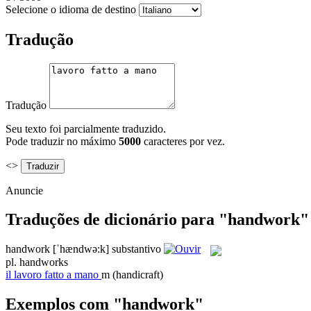
Selecione o idioma de destino
Tradução
Tradução
Seu texto foi parcialmente traduzido.
Pode traduzir no máximo
5000
caracteres por vez.
<>
Anuncie
Traduções de dicionário para "handwork"
handwork
[ˈhændwə:k]
substantivo
pl.
handworks
il
lavoro fatto a mano
m
(handicraft)
Exemplos com "handwork"