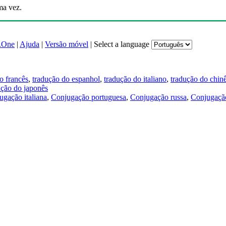
ma vez.
.One
|
Ajuda
|
Versão móvel
|
Select a language
o francês
,
tradução do espanhol
,
tradução do italiano
,
tradução do chin
ução do japonês
ugação italiana
,
Conjugação portuguesa
,
Conjugação russa
,
Conjugação