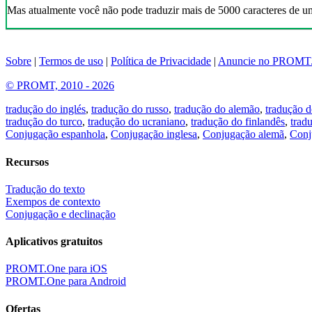
Mas atualmente você não pode traduzir mais de 5000 caracteres de u
Sobre
|
Termos de uso
|
Política de Privacidade
|
Anuncie no PROMT
© PROMT, 2010 - 2026
tradução do inglés
,
tradução do russo
,
tradução do alemão
,
tradução d
tradução do turco
,
tradução do ucraniano
,
tradução do finlandês
,
trad
Conjugação espanhola
,
Conjugação inglesa
,
Conjugação alemã
,
Conj
Recursos
Tradução do texto
Exempos de contexto
Conjugação e declinação
Aplicativos gratuitos
PROMT.One para iOS
PROMT.One para Android
Ofertas