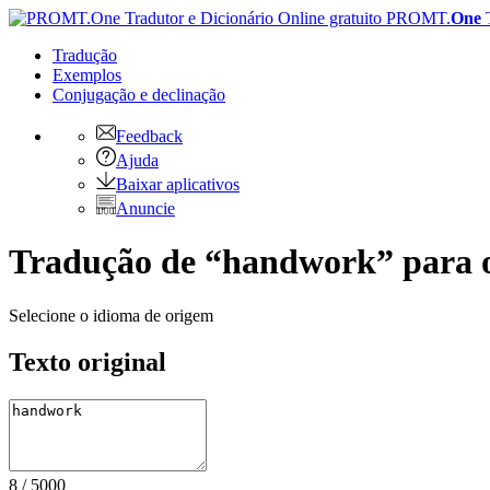
PROMT.
One
Tradução
Exemplos
Conjugação
e declinação
Feedback
Ajuda
Baixar aplicativos
Anuncie
Tradução de “handwork” para o
Selecione o idioma de origem
Texto original
8
/
5000