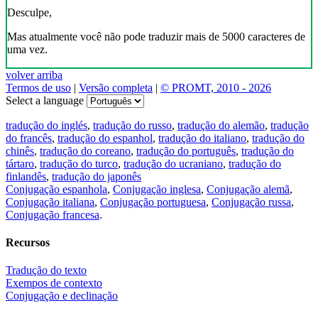
Desculpe,
Mas atualmente você não pode traduzir mais de 5000 caracteres de
uma vez.
volver arriba
Termos de uso
|
Versão completa
|
© PROMT, 2010 - 2026
Select a language
tradução do inglés
,
tradução do russo
,
tradução do alemão
,
tradução
do francês
,
tradução do espanhol
,
tradução do italiano
,
tradução do
chinês
,
tradução do coreano
,
tradução do português
,
tradução do
tártaro
,
tradução do turco
,
tradução do ucraniano
,
tradução do
finlandês
,
tradução do japonês
Conjugação espanhola
,
Conjugação inglesa
,
Conjugação alemã
,
Conjugação italiana
,
Conjugação portuguesa
,
Conjugação russa
,
Conjugação francesa
.
Recursos
Tradução do texto
Exempos de contexto
Conjugação e declinação