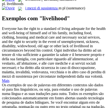
pl.
livelihoods
i
mezzi di sussistenza
m pl
(sustenance)
Exemplos com "livelihood"
Everyone has the right to a standard of living adequate for the health
and well-being of himself and of his family, including food,
clothing, housing and medical care and necessary social services,
and the right to security in the event of unemployment, sickness,
disability, widowhood, old age or other lack of
livelihood
in
circumstances beyond his control.
Ogni individuo ha diritto ad un
tenore di vita sufficiente a garantire la salute e il benessere proprio e
della sua famiglia, con particolare riguardo all’alimentazione, al
vestiario, all’abitazione, e alle cure mediche e ai servizi sociali
necessari; e ha diritto alla sicurezza in caso di disoccupazione,
malattia, invalidità, vedovanza, vecchiaia o in altro caso di perdita di
mezzi di sussistenza
per circostanze indipendenti dalla sua volontà.
Mais
Os exemplos de uso de palavras em diferentes contextos são dados
só para fins linguísticos, ou seja, para estudar o uso de palavras
numa língua e as suas traduções para outra. Todos os exemplos são
colecionados automaticamente em fontes abertas usando tecnologia
de pesquisa de dados bilíngues. Se você encontrar algum erro de
ortografia, pontuação ou outro erro no texto original ou na tradução,