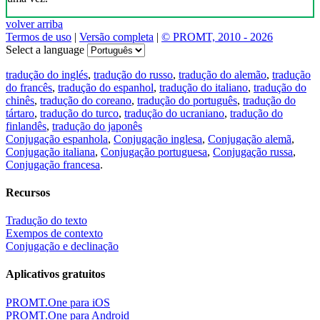
volver arriba
Termos de uso
|
Versão completa
|
© PROMT, 2010 - 2026
Select a language
tradução do inglés
,
tradução do russo
,
tradução do alemão
,
tradução
do francês
,
tradução do espanhol
,
tradução do italiano
,
tradução do
chinês
,
tradução do coreano
,
tradução do português
,
tradução do
tártaro
,
tradução do turco
,
tradução do ucraniano
,
tradução do
finlandês
,
tradução do japonês
Conjugação espanhola
,
Conjugação inglesa
,
Conjugação alemã
,
Conjugação italiana
,
Conjugação portuguesa
,
Conjugação russa
,
Conjugação francesa
.
Recursos
Tradução do texto
Exempos de contexto
Conjugação e declinação
Aplicativos gratuitos
PROMT.One para iOS
PROMT.One para Android