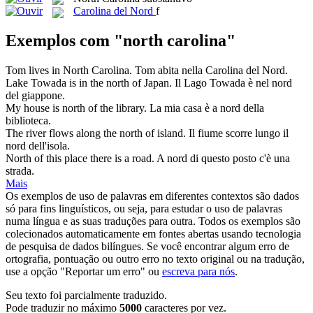
Carolina del Nord
f
Exemplos com "north carolina"
Tom lives in
North Carolina
.
Tom abita nella
Carolina del Nord
.
Lake Towada is in the
north
of Japan.
Il Lago Towada è nel
nord
del giappone.
My house is
north
of the library.
La mia casa è a
nord
della
biblioteca.
The river flows along the
north
of island.
Il fiume scorre lungo il
nord
dell'isola.
North
of this place there is a road.
A
nord
di questo posto c'è una
strada.
Mais
Os exemplos de uso de palavras em diferentes contextos são dados
só para fins linguísticos, ou seja, para estudar o uso de palavras
numa língua e as suas traduções para outra. Todos os exemplos são
colecionados automaticamente em fontes abertas usando tecnologia
de pesquisa de dados bilíngues. Se você encontrar algum erro de
ortografia, pontuação ou outro erro no texto original ou na tradução,
use a opção "Reportar um erro" ou
escreva para nós
.
Seu texto foi parcialmente traduzido.
Pode traduzir no máximo
5000
caracteres por vez.