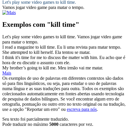
Let's play some video games to
kill time
.
Vamos jogar video game para
matar o tempo
.
Exemplos com "kill time"
Let's play some video games to
kill time
.
Vamos jogar video game
para
matar o tempo
.
I read a magazine to
kill time
.
Eu li uma revista para matar tempo.
She attempted to
kill
herself.
Ela tentou se
matar
.
I think it's
time
for me to discuss the matter with him.
Eu acho que é
hora de eu discutir o assunto com ele.
My brother’s going to
kill
me.
Meu irmão vai me
matar
.
Mais
Os exemplos de uso de palavras em diferentes contextos são dados
só para fins linguísticos, ou seja, para estudar o uso de palavras
numa língua e as suas traduções para outra. Todos os exemplos são
colecionados automaticamente em fontes abertas usando tecnologia
de pesquisa de dados bilíngues. Se você encontrar algum erro de
ortografia, pontuação ou outro erro no texto original ou na tradução,
use a opção "Reportar um erro" ou
escreva para nós
.
Seu texto foi parcialmente traduzido.
Pode traduzir no máximo
5000
caracteres por vez.