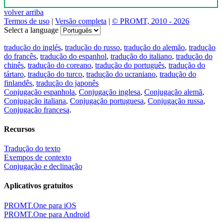
volver arriba
Termos de uso
|
Versão completa
|
© PROMT, 2010 - 2026
Select a language
tradução do inglés
,
tradução do russo
,
tradução do alemão
,
tradução
do francês
,
tradução do espanhol
,
tradução do italiano
,
tradução do
chinês
,
tradução do coreano
,
tradução do português
,
tradução do
tártaro
,
tradução do turco
,
tradução do ucraniano
,
tradução do
finlandês
,
tradução do japonês
Conjugação espanhola
,
Conjugação inglesa
,
Conjugação alemã
,
Conjugação italiana
,
Conjugação portuguesa
,
Conjugação russa
,
Conjugação francesa
.
Recursos
Tradução do texto
Exempos de contexto
Conjugação e declinação
Aplicativos gratuitos
PROMT.One para iOS
PROMT.One para Android