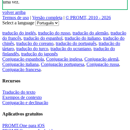
uma vez.
volver arriba
Termos de uso
|
Versão completa
|
© PROMT, 2010 - 2026
Select a language
tradução do inglés
,
tradução do russo
,
tradução do alemão
,
tradução
do francês
,
tradução do espanhol
,
tradução do italiano
,
tradução do
chinês
,
tradução do coreano
,
tradução do português
,
tradução do
tártaro
,
tradução do turco
,
tradução do ucraniano
,
tradução do
finlandês
,
tradução do japonês
Conjugação espanhola
,
Conjugação inglesa
,
Conjugação alemã
,
Conjugação italiana
,
Conjugação portuguesa
,
Conjugação russa
,
Conjugação francesa
.
Recursos
Tradução do texto
Exempos de contexto
Conjugação e declinação
Aplicativos gratuitos
PROMT.One para iOS