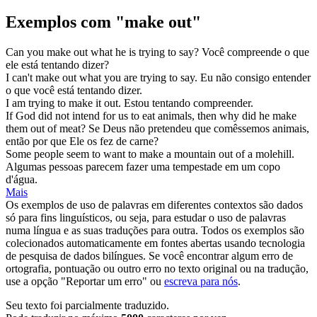
Exemplos com "make out"
Can you
make out
what he is trying to say?
Você compreende o que
ele está tentando dizer?
I can't
make out
what you are trying to say.
Eu não consigo entender
o que você está tentando dizer.
I am trying to
make
it
out
.
Estou tentando compreender.
If God did not intend for us to eat animals, then why did he
make
them
out
of meat?
Se Deus não pretendeu que comêssemos animais,
então por que Ele os
fez
de carne?
Some people seem to want to
make
a mountain
out
of a molehill.
Algumas pessoas parecem
fazer
uma tempestade em um copo
d'água.
Mais
Os exemplos de uso de palavras em diferentes contextos são dados
só para fins linguísticos, ou seja, para estudar o uso de palavras
numa língua e as suas traduções para outra. Todos os exemplos são
colecionados automaticamente em fontes abertas usando tecnologia
de pesquisa de dados bilíngues. Se você encontrar algum erro de
ortografia, pontuação ou outro erro no texto original ou na tradução,
use a opção "Reportar um erro" ou
escreva para nós
.
Seu texto foi parcialmente traduzido.