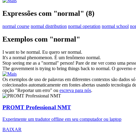
Expressões com "normal"
(8)
normal course
normal distribution
normal operation
normal school
no
Exemplos com "normal"
I want to be
normal
.
Eu quero ser
normal
.
It's a
normal
phenomenon.
É um fenômeno
normal
.
Stop seeing me as a "
normal
" person!
Pare de me ver como uma pes
The government is trying to bring things back to
normal
.
O governo es
Os exemplos de uso de palavras em diferentes contextos são dados só p
colecionados automaticamente em fontes abertas usando tecnologia de 
opção "Reportar um erro" ou
escreva para nós
.
PROMT Professional NMT
Experimente um tradutor offline em seu computador ou laptop
BAIXAR