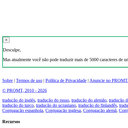
×
Desculpe,
Mas atualmente você não pode traduzir mais de 5000 caracteres de u
Sobre
|
Termos de uso
|
Política de Privacidade
|
Anuncie no PROMT
© PROMT, 2010 - 2026
tradução do inglés
,
tradução do russo
,
tradução do alemão
,
tradução d
tradução do turco
,
tradução do ucraniano
,
tradução do finlandês
,
trad
Conjugação espanhola
,
Conjugação inglesa
,
Conjugação alemã
,
Conj
Recursos