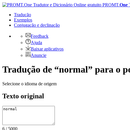
PROMT.
One
Tradução
Exemplos
Conjugação
e declinação
Feedback
Ajuda
Baixar aplicativos
Anuncie
Tradução de “normal” para o p
Selecione o idioma de origem
Texto original
6
/
5000