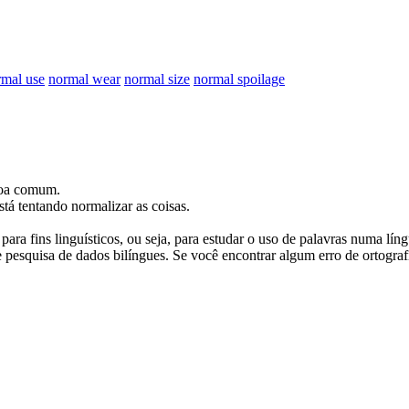
rmal use
normal wear
normal size
normal spoilage
soa comum.
tá tentando normalizar as coisas.
ara fins linguísticos, ou seja, para estudar o uso de palavras numa lín
pesquisa de dados bilíngues. Se você encontrar algum erro de ortografia