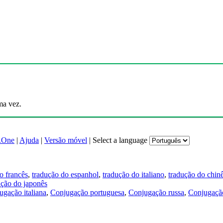
ma vez.
.One
|
Ajuda
|
Versão móvel
|
Select a language
o francês
,
tradução do espanhol
,
tradução do italiano
,
tradução do chin
ução do japonês
ugação italiana
,
Conjugação portuguesa
,
Conjugação russa
,
Conjugação