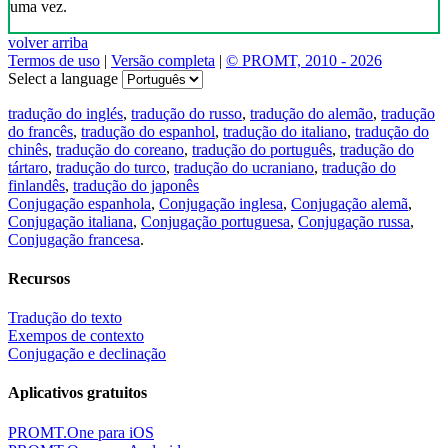
uma vez.
volver arriba
Termos de uso
|
Versão completa
|
© PROMT, 2010 - 2026
Select a language
tradução do inglés
,
tradução do russo
,
tradução do alemão
,
tradução
do francês
,
tradução do espanhol
,
tradução do italiano
,
tradução do
chinês
,
tradução do coreano
,
tradução do português
,
tradução do
tártaro
,
tradução do turco
,
tradução do ucraniano
,
tradução do
finlandês
,
tradução do japonês
Conjugação espanhola
,
Conjugação inglesa
,
Conjugação alemã
,
Conjugação italiana
,
Conjugação portuguesa
,
Conjugação russa
,
Conjugação francesa
.
Recursos
Tradução do texto
Exempos de contexto
Conjugação e declinação
Aplicativos gratuitos
PROMT.One para iOS