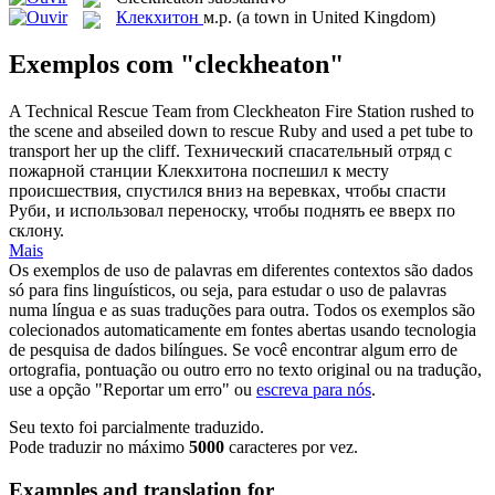
Клекхитон
м.р.
(a town in United Kingdom)
Exemplos com "cleckheaton"
A Technical Rescue Team from
Cleckheaton
Fire Station rushed to
the scene and abseiled down to rescue Ruby and used a pet tube to
transport her up the cliff.
Технический спасательный отряд с
пожарной станции
Клекхитона
поспешил к месту
происшествия, спустился вниз на веревках, чтобы спасти
Руби, и использовал переноску, чтобы поднять ее вверх по
склону.
Mais
Os exemplos de uso de palavras em diferentes contextos são dados
só para fins linguísticos, ou seja, para estudar o uso de palavras
numa língua e as suas traduções para outra. Todos os exemplos são
colecionados automaticamente em fontes abertas usando tecnologia
de pesquisa de dados bilíngues. Se você encontrar algum erro de
ortografia, pontuação ou outro erro no texto original ou na tradução,
use a opção "Reportar um erro" ou
escreva para nós
.
Seu texto foi parcialmente traduzido.
Pode traduzir no máximo
5000
caracteres por vez.
Examples and translation for