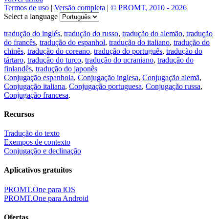
Termos de uso
|
Versão completa
|
© PROMT, 2010 - 2026
Select a language
tradução do inglés
,
tradução do russo
,
tradução do alemão
,
tradução
do francês
,
tradução do espanhol
,
tradução do italiano
,
tradução do
chinês
,
tradução do coreano
,
tradução do português
,
tradução do
tártaro
,
tradução do turco
,
tradução do ucraniano
,
tradução do
finlandês
,
tradução do japonês
Conjugação espanhola
,
Conjugação inglesa
,
Conjugação alemã
,
Conjugação italiana
,
Conjugação portuguesa
,
Conjugação russa
,
Conjugação francesa
.
Recursos
Tradução do texto
Exempos de contexto
Conjugação e declinação
Aplicativos gratuitos
PROMT.One para iOS
PROMT.One para Android
Ofertas