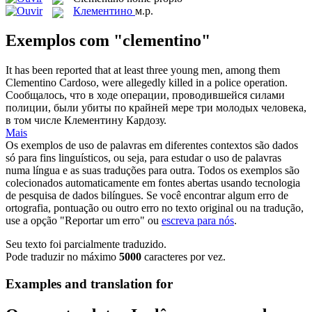
Клементино
м.р.
Exemplos com "clementino"
It has been reported that at least three young men, among them
Clementino
Cardoso, were allegedly killed in a police operation.
Сообщалось, что в ходе операции, проводившейся силами
полиции, были убиты по крайней мере три молодых человека,
в том числе Клементину Кардозу.
Mais
Os exemplos de uso de palavras em diferentes contextos são dados
só para fins linguísticos, ou seja, para estudar o uso de palavras
numa língua e as suas traduções para outra. Todos os exemplos são
colecionados automaticamente em fontes abertas usando tecnologia
de pesquisa de dados bilíngues. Se você encontrar algum erro de
ortografia, pontuação ou outro erro no texto original ou na tradução,
use a opção "Reportar um erro" ou
escreva para nós
.
Seu texto foi parcialmente traduzido.
Pode traduzir no máximo
5000
caracteres por vez.
Examples and translation for