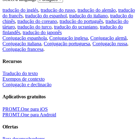
tradução do inglés
,
tradução do russo
,
tradução do alemão
,
tradução
do francês
,
tradução do espanhol
,
tradução do italiano
,
tradução do
chinês
,
tradução do coreano
,
tradução do português
,
tradução do
tártaro
,
tradução do turco
,
tradução do ucraniano
,
tradução do
finlandês
,
tradução do japonês
Conjugação espanhola
,
Conjugação inglesa
,
Conjugação alemã
,
Conjugação italiana
,
Conjugação portuguesa
,
Conjugação russa
,
Conjugação francesa
.
Recursos
Tradução do texto
Exempos de contexto
Conjugação e declinação
Aplicativos gratuitos
PROMT.One para iOS
PROMT.One para Android
Ofertas
Para desenvolvedores