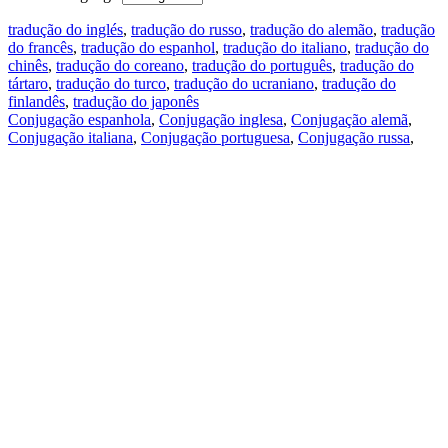
tradução do inglés
,
tradução do russo
,
tradução do alemão
,
tradução
do francês
,
tradução do espanhol
,
tradução do italiano
,
tradução do
chinês
,
tradução do coreano
,
tradução do português
,
tradução do
tártaro
,
tradução do turco
,
tradução do ucraniano
,
tradução do
finlandês
,
tradução do japonês
Conjugação espanhola
,
Conjugação inglesa
,
Conjugação alemã
,
Conjugação italiana
,
Conjugação portuguesa
,
Conjugação russa
,
Conjugação francesa
.
Recursos
Tradução do texto
Exempos de contexto
Conjugação e declinação
Aplicativos gratuitos
PROMT.One para iOS
PROMT.One para Android
Ofertas
Para desenvolvedores