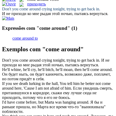
приходить
Don't you
come around
crying tonight, trying to get back in.
И не
приходи
ко мне рыдая этой ночью, пытаясь вернуться.
Expressões com "come around"
(1)
come around to
Exemplos com "come around"
Don't you
come around
crying tonight, trying to get back in.
И не
приходи
ко мне рыдая этой ночью, пытаясь вернуться.
He'll whine, he'll cry, he'll bitch, he'll moan, then he'll
come around
.
Он будет ныть, он будет канючить, возможно даже, поплачет,
но потом
придёт
в себя.
If you see death lurking in the hall, You tell him he better not
come
around
here, 'Cause I am not afraid of him.
Если увидишь смерть,
притаившуюся в коридоре, скажи ему лучше сюда не
приходить
, потому что я его не боюсь.
I'd have
come
before, but Marta was hanging
around
.
Я бы и
раньше
пришла
, но Марта все время что-то "вынюхивала"
поблизости.