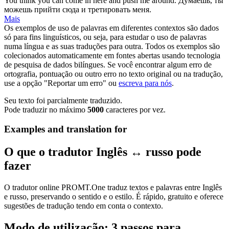
You think you can
come
in here and push me
around
.
Думаешь, ты
можешь
прийти
сюда и третировать меня.
Mais
Os exemplos de uso de palavras em diferentes contextos são dados
só para fins linguísticos, ou seja, para estudar o uso de palavras
numa língua e as suas traduções para outra. Todos os exemplos são
colecionados automaticamente em fontes abertas usando tecnologia
de pesquisa de dados bilíngues. Se você encontrar algum erro de
ortografia, pontuação ou outro erro no texto original ou na tradução,
use a opção "Reportar um erro" ou
escreva para nós
.
Seu texto foi parcialmente traduzido.
Pode traduzir no máximo
5000
caracteres por vez.
Examples and translation for
O que o tradutor Inglês ↔ russo pode
fazer
O tradutor online PROMT.One traduz textos e palavras entre Inglês
e russo, preservando o sentido e o estilo. É rápido, gratuito e oferece
sugestões de tradução tendo em conta o contexto.
Modo de utilização: 3 passos para