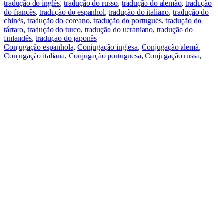
tradução do inglés
,
tradução do russo
,
tradução do alemão
,
tradução
do francês
,
tradução do espanhol
,
tradução do italiano
,
tradução do
chinês
,
tradução do coreano
,
tradução do português
,
tradução do
tártaro
,
tradução do turco
,
tradução do ucraniano
,
tradução do
finlandês
,
tradução do japonês
Conjugação espanhola
,
Conjugação inglesa
,
Conjugação alemã
,
Conjugação italiana
,
Conjugação portuguesa
,
Conjugação russa
,
Conjugação francesa
.
Recursos
Tradução do texto
Exempos de contexto
Conjugação e declinação
Aplicativos gratuitos
PROMT.One para iOS
PROMT.One para Android
Ofertas
Para desenvolvedores