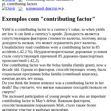
pl.
contributing factors
влияющий фактор
м.р.
Exemplos com "contributing factor"
Yield is a
contributing factor
to a currency’s value, so when yields
are low it can limit a currency’s upside.
Доходность является
сопутствующим фактором
стоимости валюты, поэтому, когда
доходность низкая, это может ограничить рост валюты.
Unsatisfactory road conditions were a
contributing factor
in 85
accidents (-42.2 %).
Неудовлетворительные дорожные условия
стали сопутствующей причиной 85 дорожно-транспортных
происшествий (-42,2).
One
contributing factor
was the bolsa familia (family grant), now a
decade old.
Одним из факторов, способствующих этому, была
социальная программа bolsa familia (семейный кошелек),
начатая десять лет назад.
Do you think the lenient sentence was a
contributing factor
in her
death?
Вы считаете, что мягкое наказание посодействовало ее
смерти?
The increased participation of young people was also an important
contributing factor
in May’s defeat.
Важным фактором,
способствовавшим поражению Мэй, стало также более
активное участие в выборах молодёжи.