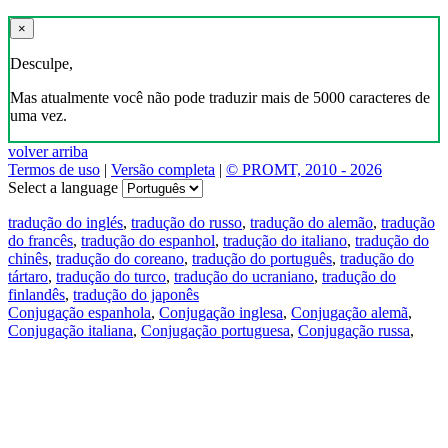
×
Desculpe,
Mas atualmente você não pode traduzir mais de 5000 caracteres de
uma vez.
volver arriba
Termos de uso
|
Versão completa
|
© PROMT, 2010 - 2026
Select a language
tradução do inglés
,
tradução do russo
,
tradução do alemão
,
tradução
do francês
,
tradução do espanhol
,
tradução do italiano
,
tradução do
chinês
,
tradução do coreano
,
tradução do português
,
tradução do
tártaro
,
tradução do turco
,
tradução do ucraniano
,
tradução do
finlandês
,
tradução do japonês
Conjugação espanhola
,
Conjugação inglesa
,
Conjugação alemã
,
Conjugação italiana
,
Conjugação portuguesa
,
Conjugação russa
,
Conjugação francesa
.
Recursos
Tradução do texto
Exempos de contexto