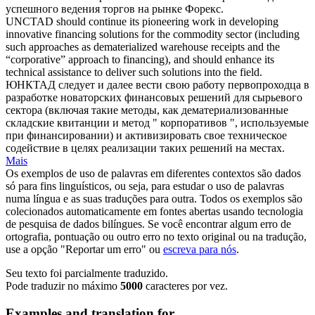
успешного ведения торгов на рынке Форекс.
UNCTAD should continue its pioneering work in developing
innovative financing solutions for the commodity sector (including
such approaches as dematerialized warehouse receipts and the
“
corporative
” approach to financing), and should enhance its
technical assistance to deliver such solutions into the field.
ЮНКТАД следует и далее вести свою работу первопроходца в
разработке новаторских финансовых решений для сырьевого
сектора (включая такие методы, как дематериализованные
складские квитанции и метод " корпоративов ", используемые
при финансировании) и активизировать свое техническое
содействие в целях реализации таких решений на местах.
Mais
Os exemplos de uso de palavras em diferentes contextos são dados
só para fins linguísticos, ou seja, para estudar o uso de palavras
numa língua e as suas traduções para outra. Todos os exemplos são
colecionados automaticamente em fontes abertas usando tecnologia
de pesquisa de dados bilíngues. Se você encontrar algum erro de
ortografia, pontuação ou outro erro no texto original ou na tradução,
use a opção "Reportar um erro" ou
escreva para nós
.
Seu texto foi parcialmente traduzido.
Pode traduzir no máximo
5000
caracteres por vez.
Examples and translation for