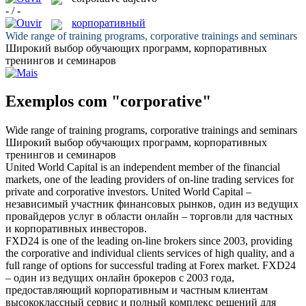
- / -
корпоративный
Wide range of training programs,
corporative
trainings and seminars
Широкий выбор обучающих программ,
корпоративных
тренингов и семинаров
Exemplos com "corporative"
Wide range of training programs,
corporative
trainings and seminars
Широкий выбор обучающих программ,
корпоративных
тренингов и семинаров
United World Capital is an independent member of the financial
markets, one of the leading providers of on-line trading services for
private and
corporative
investors.
United World Capital –
независимый участник финансовых рынков, один из ведущих
провайдеров услуг в области онлайн – торговли для частных
и
корпоративных
инвесторов.
FXD24 is one of the leading on-line brokers since 2003, providing
the
corporative
and individual clients services of high quality, and a
full range of options for successful trading at Forex market.
FXD24
– один из ведущих онлайн брокеров с 2003 года,
предоставляющий
корпоративным
и частным клиентам
высококлассный сервис и полный комплекс решений для