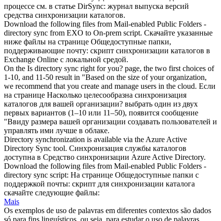
процессе см. в статье DirSync: журнал выпуска версий
средства
синхронизации каталогов
.
Download the following files from Mail-enabled Public Folders -
directory sync
from EXO to On-prem script.
Скачайте указанные
ниже файлы на странице Общедоступные папки,
поддерживающие почту: скрипт
синхронизации каталогов
в
Exchange Online с локальной средой.
On the Is
directory sync
right for you? page, the two first choices of
1-10, and 11-50 result in "Based on the size of your organization,
we recommend that you create and manage users in the cloud.
Если
на странице Насколько целесообразна
синхронизация
каталогов
для вашей организации? выбрать один из двух
первых вариантов (1–10 или 11–50), появится сообщение
"Ввиду размера вашей организации создавать пользователей и
управлять ими лучше в облаке.
Directory synchronization is available via the Azure Active
Directory Sync
tool.
Синхронизация службы каталогов
доступна в Средство синхронизации Azure Active Directory.
Download the following files from Mail-enabled Public Folders -
directory sync
script:
На странице Общедоступные папки с
поддержкой почты: скрипт для синхронизации каталога
скачайте следующие файлы:
Mais
Os exemplos de uso de palavras em diferentes contextos são dados
só para fins linguísticos, ou seja, para estudar o uso de palavras