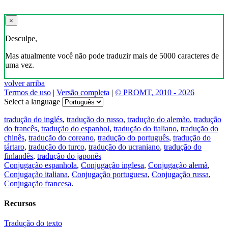
×
Desculpe,
Mas atualmente você não pode traduzir mais de 5000 caracteres de
uma vez.
volver arriba
Termos de uso
|
Versão completa
|
© PROMT, 2010 - 2026
Select a language
tradução do inglés
,
tradução do russo
,
tradução do alemão
,
tradução
do francês
,
tradução do espanhol
,
tradução do italiano
,
tradução do
chinês
,
tradução do coreano
,
tradução do português
,
tradução do
tártaro
,
tradução do turco
,
tradução do ucraniano
,
tradução do
finlandês
,
tradução do japonês
Conjugação espanhola
,
Conjugação inglesa
,
Conjugação alemã
,
Conjugação italiana
,
Conjugação portuguesa
,
Conjugação russa
,
Conjugação francesa
.
Recursos
Tradução do texto