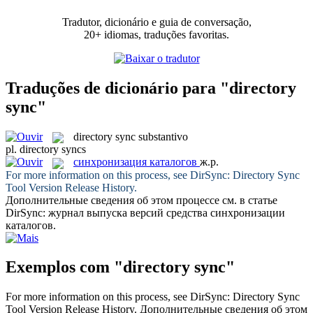
Tradutor, dicionário e guia de conversação,
20+ idiomas, traduções favoritas.
Traduções de dicionário para "directory
sync"
directory sync
substantivo
pl.
directory syncs
синхронизация каталогов
ж.р.
For more information on this process, see DirSync:
Directory Sync
Tool Version Release History.
Дополнительные сведения об этом процессе см. в статье
DirSync: журнал выпуска версий средства
синхронизации
каталогов
.
Exemplos com "directory sync"
For more information on this process, see DirSync:
Directory Sync
Tool Version Release History.
Дополнительные сведения об этом