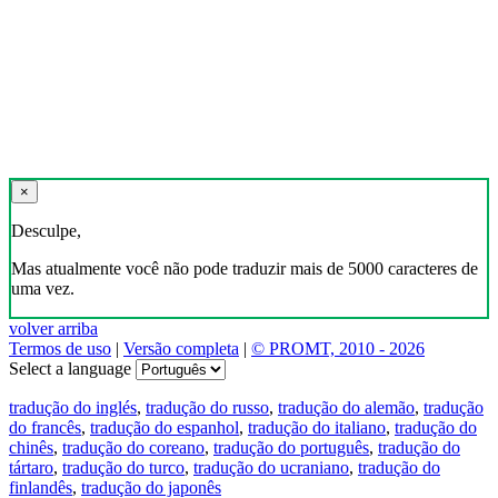
×
Desculpe,
Mas atualmente você não pode traduzir mais de 5000 caracteres de
uma vez.
volver arriba
Termos de uso
|
Versão completa
|
© PROMT, 2010 - 2026
Select a language
tradução do inglés
,
tradução do russo
,
tradução do alemão
,
tradução
do francês
,
tradução do espanhol
,
tradução do italiano
,
tradução do
chinês
,
tradução do coreano
,
tradução do português
,
tradução do
tártaro
,
tradução do turco
,
tradução do ucraniano
,
tradução do
finlandês
,
tradução do japonês