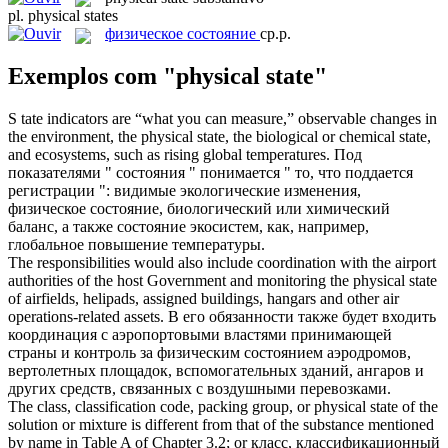
pl.
physical states
физическое состояние
ср.р.
Exemplos com "physical state"
S tate indicators are “what you can measure,” observable changes in
the environment, the
physical state
, the biological or chemical state,
and ecosystems, such as rising global temperatures.
Под
показателями " состояния " понимается " то, что поддается
регистрации ": видимые экологические изменения,
физическое состояние
, биологический или химический
баланс, а также состояние экосистем, как, например,
глобальное повышение температуры.
The responsibilities would also include coordination with the airport
authorities of the host Government and monitoring the
physical state
of airfields, helipads, assigned buildings, hangars and other air
operations-related assets.
В его обязанности также будет входить
координация с аэропортовыми властями принимающей
страны и контроль за
физическим состоянием
аэродромов,
вертолетных площадок, вспомогательных зданий, ангаров и
других средств, связанных с воздушными перевозками.
The class, classification code, packing group, or
physical state
of the
solution or mixture is different from that of the substance mentioned
by name in Table A of Chapter 3.2; or
класс, классификационный