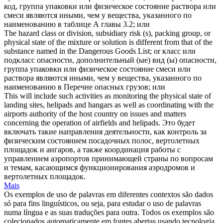
код, группа упаковки или
физическое состояние
раствора или
смеси являются иными, чем у вещества, указанного по
наименованию в таблице А главы 3.2; или
The hazard class or division, subsidiary risk (s), packing group, or
physical state
of the mixture or solution is different from that of the
substance named in the Dangerous Goods List; or
класс или
подкласс опасности, дополнительный (ые) вид (ы) опасности,
группа упаковки или
физическое состояние
смеси или
раствора являются иными, чем у вещества, указанного по
наименованию в Перечне опасных грузов; или
This will include such activities as monitoring the
physical state
of
landing sites, helipads and hangars as well as coordinating with the
airports authority of the host country on issues and matters
concerning the operation of airfields and helipads.
Это будет
включать такие направления деятельности, как контроль за
физическим состоянием
посадочных полос, вертолетных
площадок и ангаров, а также координация работы с
управлением аэропортов принимающей страны по вопросам
и темам, касающимся функционирования аэродромов и
вертолетных площадок.
Mais
Os exemplos de uso de palavras em diferentes contextos são dados
só para fins linguísticos, ou seja, para estudar o uso de palavras
numa língua e as suas traduções para outra. Todos os exemplos são
colecionados automaticamente em fontes abertas usando tecnologia