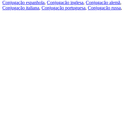
Conjugação espanhola
,
Conjugação inglesa
,
Conjugação alemã
,
Conjugação italiana
,
Conjugação portuguesa
,
Conjugação russa
,
Conjugação francesa
.
Recursos
Tradução do texto
Exempos de contexto
Conjugação e declinação
Aplicativos gratuitos
PROMT.One para iOS
PROMT.One para Android
Ofertas
Para desenvolvedores
Copiar
Copia a tradução
Comunicar um problema