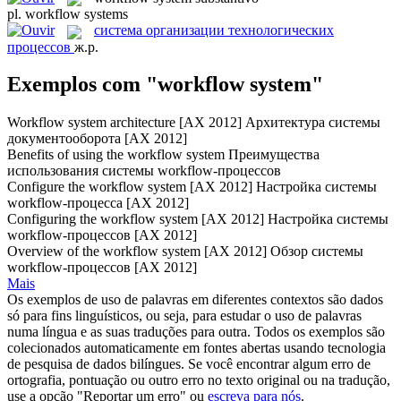
pl.
workflow systems
система организации технологических
процессов
ж.р.
Exemplos com "workflow system"
Workflow system
architecture [AX 2012]
Архитектура системы
документооборота [AX 2012]
Benefits of using the
workflow system
Преимущества
использования системы workflow-процессов
Configure the
workflow system
[AX 2012]
Настройка системы
workflow-процесса [AX 2012]
Configuring the
workflow system
[AX 2012]
Настройка системы
workflow-процессов [AX 2012]
Overview of the
workflow system
[AX 2012]
Обзор системы
workflow-процессов [AX 2012]
Mais
Os exemplos de uso de palavras em diferentes contextos são dados
só para fins linguísticos, ou seja, para estudar o uso de palavras
numa língua e as suas traduções para outra. Todos os exemplos são
colecionados automaticamente em fontes abertas usando tecnologia
de pesquisa de dados bilíngues. Se você encontrar algum erro de
ortografia, pontuação ou outro erro no texto original ou na tradução,
use a opção "Reportar um erro" ou
escreva para nós
.