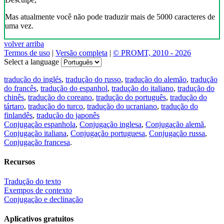
Mas atualmente você não pode traduzir mais de 5000 caracteres de
uma vez.
volver arriba
Termos de uso
|
Versão completa
|
© PROMT, 2010 - 2026
Select a language
tradução do inglés
,
tradução do russo
,
tradução do alemão
,
tradução
do francês
,
tradução do espanhol
,
tradução do italiano
,
tradução do
chinês
,
tradução do coreano
,
tradução do português
,
tradução do
tártaro
,
tradução do turco
,
tradução do ucraniano
,
tradução do
finlandês
,
tradução do japonês
Conjugação espanhola
,
Conjugação inglesa
,
Conjugação alemã
,
Conjugação italiana
,
Conjugação portuguesa
,
Conjugação russa
,
Conjugação francesa
.
Recursos
Tradução do texto
Exempos de contexto
Conjugação e declinação
Aplicativos gratuitos