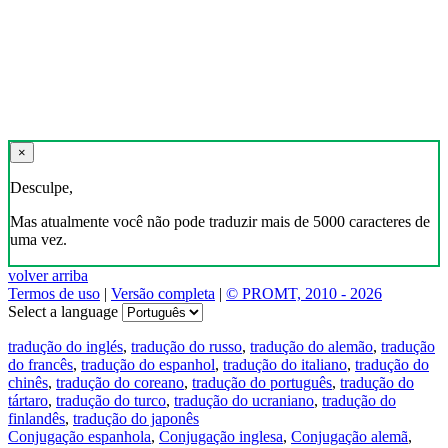
×
Desculpe,
Mas atualmente você não pode traduzir mais de 5000 caracteres de
uma vez.
volver arriba
Termos de uso
|
Versão completa
|
© PROMT, 2010 - 2026
Select a language
tradução do inglés
,
tradução do russo
,
tradução do alemão
,
tradução
do francês
,
tradução do espanhol
,
tradução do italiano
,
tradução do
chinês
,
tradução do coreano
,
tradução do português
,
tradução do
tártaro
,
tradução do turco
,
tradução do ucraniano
,
tradução do
finlandês
,
tradução do japonês
Conjugação espanhola
,
Conjugação inglesa
,
Conjugação alemã
,