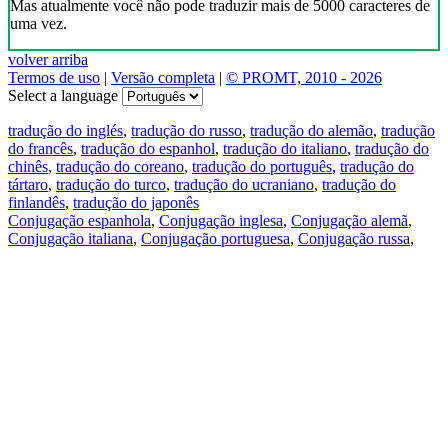
Mas atualmente você não pode traduzir mais de 5000 caracteres de
uma vez.
volver arriba
Termos de uso
|
Versão completa
|
© PROMT, 2010 - 2026
Select a language
tradução do inglés
,
tradução do russo
,
tradução do alemão
,
tradução
do francês
,
tradução do espanhol
,
tradução do italiano
,
tradução do
chinês
,
tradução do coreano
,
tradução do português
,
tradução do
tártaro
,
tradução do turco
,
tradução do ucraniano
,
tradução do
finlandês
,
tradução do japonês
Conjugação espanhola
,
Conjugação inglesa
,
Conjugação alemã
,
Conjugação italiana
,
Conjugação portuguesa
,
Conjugação russa
,
Conjugação francesa
.
Recursos
Tradução do texto
Exempos de contexto
Conjugação e declinação
Aplicativos gratuitos