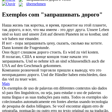
übernehmen
Exemplos com "запрашивать дорого"
Наша жизнь так коротка, и время, прожитое на этой планете,
так
дорого
, и все, что мы имеем - это друг друга.
Unsere Leben
sind so kurz und unsere Zeit auf diesem Planeten ist so kostbar, und
wir haben nur einander.
И вот - пора
запрашивать
цену, сказать, сколько вы хотите.
Dann kommt die Fragestunde.
Они будут слишком
дорого
стоить.
Es wird zu viel kosten.
Я полагаю, США в конце концов тоже начали это
запрашивать
.
Und so nehme ich an sind schlussendlich auch die
USA auf den Geschmack gekommen.
Компании розничной торговли пришли к выводу, что это
неоправданно
дорого
.
Und die Händler haben entschieden, dass
das viel zu
teuer
wäre.
Mais
Os exemplos de uso de palavras em diferentes contextos são dados
só para fins linguísticos, ou seja, para estudar o uso de palavras
numa língua e as suas traduções para outra. Todos os exemplos são
colecionados automaticamente em fontes abertas usando tecnologia
de pesquisa de dados bilíngues. Se você encontrar algum erro de
ortografia, pontuação ou outro erro no texto original ou na tradução,