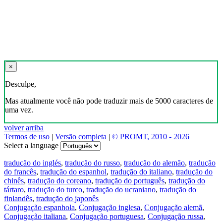
×
Desculpe,
Mas atualmente você não pode traduzir mais de 5000 caracteres de
uma vez.
volver arriba
Termos de uso
|
Versão completa
|
© PROMT, 2010 - 2026
Select a language
tradução do inglés
,
tradução do russo
,
tradução do alemão
,
tradução
do francês
,
tradução do espanhol
,
tradução do italiano
,
tradução do
chinês
,
tradução do coreano
,
tradução do português
,
tradução do
tártaro
,
tradução do turco
,
tradução do ucraniano
,
tradução do
finlandês
,
tradução do japonês
Conjugação espanhola
,
Conjugação inglesa
,
Conjugação alemã
,
Conjugação italiana
,
Conjugação portuguesa
,
Conjugação russa
,