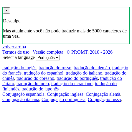
×
Desculpe,
Mas atualmente você não pode traduzir mais de 5000 caracteres de
uma vez.
volver arriba
Termos de uso
|
Versão completa
|
© PROMT, 2010 - 2026
Select a language
tradução do inglés
,
tradução do russo
,
tradução do alemão
,
tradução
do francês
,
tradução do espanhol
,
tradução do italiano
,
tradução do
chinês
,
tradução do coreano
,
tradução do português
,
tradução do
tártaro
,
tradução do turco
,
tradução do ucraniano
,
tradução do
finlandês
,
tradução do japonês
Conjugação espanhola
,
Conjugação inglesa
,
Conjugação alemã
,
Conjugação italiana
,
Conjugação portuguesa
,
Conjugação russa
,
Conjugação francesa
.
Recursos
Tradução do texto