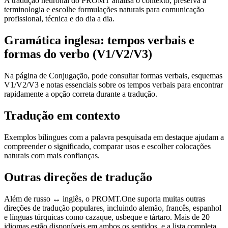
A tradução neuronal do PROMT analisa o contexto, preserva a
terminologia e escolhe formulações naturais para comunicação
profissional, técnica e do dia a dia.
Gramática inglesa: tempos verbais e
formas do verbo (V1/V2/V3)
Na página de Conjugação, pode consultar formas verbais, esquemas
V1/V2/V3 e notas essenciais sobre os tempos verbais para encontrar
rapidamente a opção correta durante a tradução.
Tradução em contexto
Exemplos bilingues com a palavra pesquisada em destaque ajudam a
compreender o significado, comparar usos e escolher colocações
naturais com mais confianças.
Outras direções de tradução
Além de russo ↔ inglês, o PROMT.One suporta muitas outras
direções de tradução populares, incluindo alemão, francês, espanhol
e línguas túrquicas como cazaque, usbeque e tártaro. Mais de 20
idiomas estão disponíveis em ambos os sentidos, e a lista completa