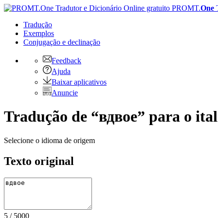
PROMT.
One
Tradução
Exemplos
Conjugação
e declinação
Feedback
Ajuda
Baixar aplicativos
Anuncie
Tradução de “вдвое” para o ita
Selecione o idioma de origem
Texto original
5
/
5000