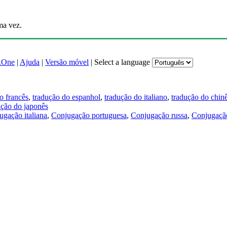
ma vez.
.One
|
Ajuda
|
Versão móvel
|
Select a language
o francês
,
tradução do espanhol
,
tradução do italiano
,
tradução do chin
ução do japonês
ugação italiana
,
Conjugação portuguesa
,
Conjugação russa
,
Conjugação