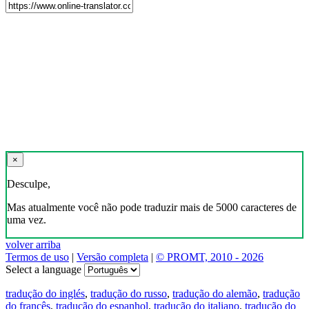
×
Desculpe,
Mas atualmente você não pode traduzir mais de 5000 caracteres de
uma vez.
volver arriba
Termos de uso
|
Versão completa
|
© PROMT, 2010 - 2026
Select a language
tradução do inglés
,
tradução do russo
,
tradução do alemão
,
tradução
do francês
,
tradução do espanhol
,
tradução do italiano
,
tradução do