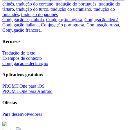
chinês
,
tradução do coreano
,
tradução do português
,
tradução do
tártaro
,
tradução do turco
,
tradução do ucraniano
,
tradução do
finlandês
,
tradução do japonês
Conjugação espanhola
,
Conjugação inglesa
,
Conjugação alemã
,
Conjugação italiana
,
Conjugação portuguesa
,
Conjugação russa
,
Conjugação francesa
.
Recursos
Tradução do texto
Exempos de contexto
Conjugação e declinação
Aplicativos gratuitos
PROMT.One para iOS
PROMT.One para Android
Ofertas
Para desenvolvedores