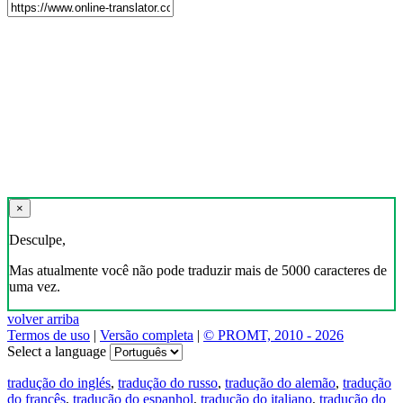
×
Desculpe,
Mas atualmente você não pode traduzir mais de 5000 caracteres de
uma vez.
volver arriba
Termos de uso
|
Versão completa
|
© PROMT, 2010 - 2026
Select a language
tradução do inglés
,
tradução do russo
,
tradução do alemão
,
tradução
do francês
,
tradução do espanhol
,
tradução do italiano
,
tradução do