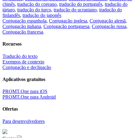
chinês
,
tradução do coreano
,
tradução do português
,
tradução do
tártaro
,
tradução do turco
,
tradução do ucraniano
,
tradução do
finlandês
,
tradução do japonês
Conjugação espanhola
,
Conjugação inglesa
,
Conjugação alemã
,
Conjugação italiana
,
Conjugação portuguesa
,
Conjugação russa
,
Conjugação francesa
.
Recursos
Tradução do texto
Exempos de contexto
Conjugação e declinação
Aplicativos gratuitos
PROMT.One para iOS
PROMT.One para Android
Ofertas
Para desenvolvedores