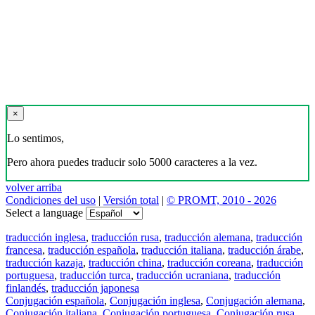
×
Lo sentimos,
Pero ahora puedes traducir solo 5000 caracteres a la vez.
volver arriba
Condiciones del uso
|
Versión total
|
© PROMT, 2010 - 2026
Select a language
traducción inglesa
,
traducción rusa
,
traducción alemana
,
traducción
francesa
,
traducción española
,
traducción italiana
,
traducción árabe
,
traducción kazaja
,
traducción china
,
traducción coreana
,
traducción
portuguesa
,
traducción turca
,
traducción ucraniana
,
traducción
finlandés
,
traducción japonesa
Conjugación española
,
Conjugación inglesa
,
Conjugación alemana
,
Conjugación italiana
,
Conjugación portuguesa
,
Conjugación rusa
,