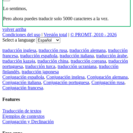
Lo sentimos,
Pero ahora puedes traducir solo 5000 caracteres a la vez.
volver arriba
Condiciones del uso
|
Versión total
|
© PROMT, 2010 - 2026
Select a language
traducción inglesa
,
traducción rusa
,
traducción alemana
,
traducción
francesa
,
traducción española
,
traducción italiana
,
traducción árabe
,
traducción kazaja
,
traducción china
,
traducción coreana
,
traducción
portuguesa
,
traducción turca
,
traducción ucraniana
,
traducción
finlandés
,
traducción japonesa
Conjugación española
,
Conjugación inglesa
,
Conjugación alemana
,
Conjugación italiana
,
Conjugación portuguesa
,
Conjugación rusa
,
Conjugación francesa
.
Features
Traducción de textos
Ejemplos de contextos
Conjugación y Declinación