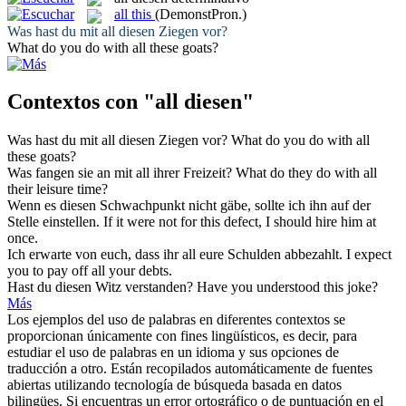
all this
(DemonstPron.)
Was hast du mit
all diesen
Ziegen vor?
What do you do with
all these
goats?
Contextos con "all diesen"
Was hast du mit
all diesen
Ziegen vor?
What do you do with
all
these
goats?
Was fangen sie an mit
all
ihrer Freizeit?
What do they do with
all
their leisure time?
Wenn es
diesen
Schwachpunkt nicht gäbe, sollte ich ihn auf der
Stelle einstellen.
If it were not for
this
defect, I should hire him at
once.
Ich erwarte von euch, dass ihr
all
eure Schulden abbezahlt.
I expect
you to pay off
all
your debts.
Hast du
diesen
Witz verstanden?
Have you understood
this
joke?
Más
Los ejemplos del uso de palabras en diferentes contextos se
proporcionan únicamente con fines lingüísticos, es decir, para
estudiar el uso de palabras en un idioma y sus opciones de
traducción a otro. Están recopilados automáticamente de fuentes
abiertas utilizando tecnología de búsqueda basada en datos
bilingües. Si encuentras un error ortográfico o de puntuación en el