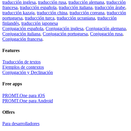
traducción inglesa
,
traducción rusa
,
traducción alemana
,
traducción
francesa
,
traducción española
,
traducción italiana
,
traducción árabe
,
traducción kazaja
,
traducción china
,
traducción coreana
,
traducción
portuguesa
,
traducción turca
,
traducción ucraniana
,
traducción
finlandés
,
traducción japonesa
Conjugación española
,
Conjugación inglesa
,
Conjugación alemana
,
Conjugación italiana
,
Conjugación portuguesa
,
Conjugación rusa
,
Conjugación francesa
.
Features
Traducción de textos
Ejemplos de contextos
Conjugación y Declinación
Free apps
PROMT.One para iOS
PROMT.One para Android
Offers
Para desarrolladores