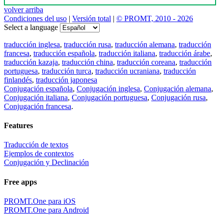
volver arriba
Condiciones del uso
|
Versión total
|
© PROMT, 2010 - 2026
Select a language
traducción inglesa
,
traducción rusa
,
traducción alemana
,
traducción
francesa
,
traducción española
,
traducción italiana
,
traducción árabe
,
traducción kazaja
,
traducción china
,
traducción coreana
,
traducción
portuguesa
,
traducción turca
,
traducción ucraniana
,
traducción
finlandés
,
traducción japonesa
Conjugación española
,
Conjugación inglesa
,
Conjugación alemana
,
Conjugación italiana
,
Conjugación portuguesa
,
Conjugación rusa
,
Conjugación francesa
.
Features
Traducción de textos
Ejemplos de contextos
Conjugación y Declinación
Free apps
PROMT.One para iOS
PROMT.One para Android