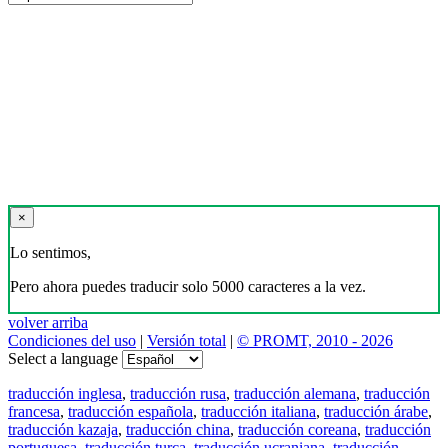
×
Lo sentimos,
Pero ahora puedes traducir solo 5000 caracteres a la vez.
volver arriba
Condiciones del uso
|
Versión total
|
© PROMT, 2010 - 2026
Select a language
traducción inglesa
,
traducción rusa
,
traducción alemana
,
traducción
francesa
,
traducción española
,
traducción italiana
,
traducción árabe
,
traducción kazaja
,
traducción china
,
traducción coreana
,
traducción
portuguesa
,
traducción turca
,
traducción ucraniana
,
traducción