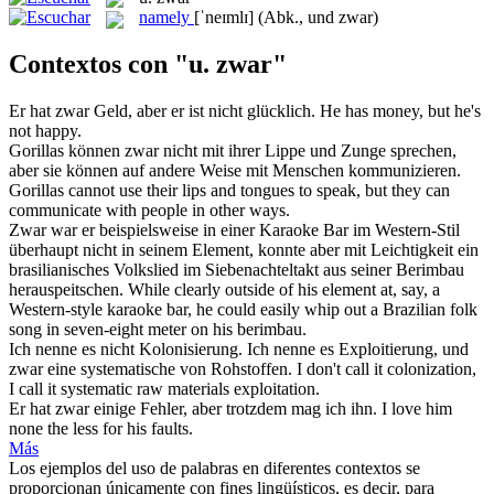
namely
[ˈneɪmlɪ]
(Abk., und zwar)
Contextos con "u. zwar"
Er hat
zwar
Geld, aber er ist nicht glücklich.
He has money, but he's
not happy.
Gorillas können
zwar
nicht mit ihrer Lippe und Zunge sprechen,
aber sie können auf andere Weise mit Menschen kommunizieren.
Gorillas cannot use their lips and tongues to speak, but they can
communicate with people in other ways.
Zwar
war er beispielsweise in einer Karaoke Bar im Western-Stil
überhaupt nicht in seinem Element, konnte aber mit Leichtigkeit ein
brasilianisches Volkslied im Siebenachteltakt aus seiner Berimbau
herauspeitschen.
While clearly outside of his element at, say, a
Western-style karaoke bar, he could easily whip out a Brazilian folk
song in seven-eight meter on his berimbau.
Ich nenne es nicht Kolonisierung. Ich nenne es Exploitierung, und
zwar
eine systematische von Rohstoffen.
I don't call it colonization,
I call it systematic raw materials exploitation.
Er hat
zwar
einige Fehler, aber trotzdem mag ich ihn.
I love him
none the less for his faults.
Más
Los ejemplos del uso de palabras en diferentes contextos se
proporcionan únicamente con fines lingüísticos, es decir, para