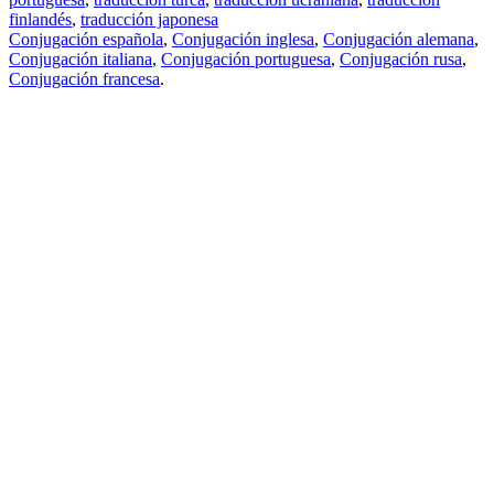
finlandés
,
traducción japonesa
Conjugación española
,
Conjugación inglesa
,
Conjugación alemana
,
Conjugación italiana
,
Conjugación portuguesa
,
Conjugación rusa
,
Conjugación francesa
.
Features
Traducción de textos
Ejemplos de contextos
Conjugación y Declinación
Free apps
PROMT.One para iOS
PROMT.One para Android
Offers
Para desarrolladores
Copiar
Copiar la traducción