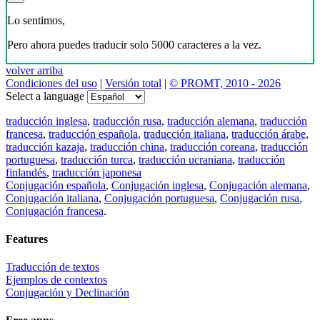
Lo sentimos,
Pero ahora puedes traducir solo 5000 caracteres a la vez.
volver arriba
Condiciones del uso
|
Versión total
|
© PROMT, 2010 - 2026
Select a language
traducción inglesa
,
traducción rusa
,
traducción alemana
,
traducción
francesa
,
traducción española
,
traducción italiana
,
traducción árabe
,
traducción kazaja
,
traducción china
,
traducción coreana
,
traducción
portuguesa
,
traducción turca
,
traducción ucraniana
,
traducción
finlandés
,
traducción japonesa
Conjugación española
,
Conjugación inglesa
,
Conjugación alemana
,
Conjugación italiana
,
Conjugación portuguesa
,
Conjugación rusa
,
Conjugación francesa
.
Features
Traducción de textos
Ejemplos de contextos
Conjugación y Declinación