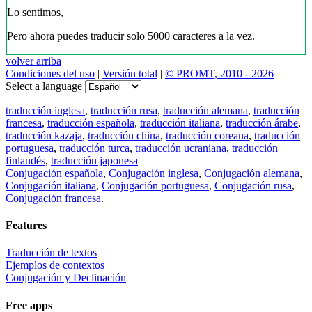
Lo sentimos,
Pero ahora puedes traducir solo 5000 caracteres a la vez.
volver arriba
Condiciones del uso
|
Versión total
|
© PROMT, 2010 - 2026
Select a language
traducción inglesa
,
traducción rusa
,
traducción alemana
,
traducción
francesa
,
traducción española
,
traducción italiana
,
traducción árabe
,
traducción kazaja
,
traducción china
,
traducción coreana
,
traducción
portuguesa
,
traducción turca
,
traducción ucraniana
,
traducción
finlandés
,
traducción japonesa
Conjugación española
,
Conjugación inglesa
,
Conjugación alemana
,
Conjugación italiana
,
Conjugación portuguesa
,
Conjugación rusa
,
Conjugación francesa
.
Features
Traducción de textos
Ejemplos de contextos
Conjugación y Declinación
Free apps