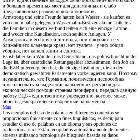
МВФ,
единственным
выходом было добавление все больших
и больших временных мест для динамичных и слабо
представленных развивающихся экономик.
Armstrong und seine Freunde hatten
kein
Wasser - sie kauften es
von einem nahe gelegenen Wasserhahn-Besitzer - keine Toilette -
die Familien in diesem Verbund teilten sich eine
einzige
Latrine -
und weder eine Kanalisation, noch sanitäre Anlagen.
У
Армстронга и его друзей нет воды, они покупают её у
ближайшего владельца крана, нет туалета - у них общая
уборная, нет канализации и санузла.
Es ist daher
kein
Wunder, das Deutschland, das politisch nicht in der
Lage ist, über zusätzliche Rettungsgelder abzustimmen, den Job an
die EZB untervergeben hat, die
einzige
Institution, die an den
demokratisch gewählten Parlamenten vorbei agieren kann.
Поэтому
неудивительно, что Германия, политически неспособная
проголосовать за выделение дальнейших ресурсов для
экономической помощи странам периферии, передала данную
работу ЕЦБ -
единственному
учреждению, которое может
обойти демократически избранные парламенты.
Más
Los ejemplos del uso de palabras en diferentes contextos se
proporcionan únicamente con fines lingüísticos, es decir, para
estudiar el uso de palabras en un idioma y sus opciones de
traducción a otro. Están recopilados automáticamente de fuentes
abiertas utilizando tecnología de búsqueda basada en datos