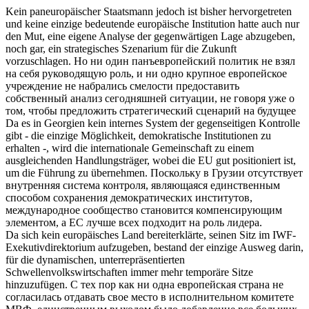
Kein
paneuropäischer Staatsmann jedoch ist bisher hervorgetreten
und keine
einzige
bedeutende europäische Institution hatte auch nur
den Mut, eine eigene Analyse der gegenwärtigen Lage abzugeben,
noch gar, ein strategisches Szenarium für die Zukunft
vorzuschlagen.
Но
ни один
панъевропейский политик не взял
на себя руководящую роль, и ни одно крупное европейское
учреждение не набрались смелости предоставить
собственный анализ сегодняшней ситуации, не говоря уже о
том, чтобы предложить стратегический сценарий на будущее
Da es in Georgien
kein
internes System der gegenseitigen Kontrolle
gibt - die
einzige
Möglichkeit, demokratische Institutionen zu
erhalten -, wird die internationale Gemeinschaft zu einem
ausgleichenden Handlungsträger, wobei die EU gut positioniert ist,
um die Führung zu übernehmen.
Поскольку в Грузии отсутствует
внутренняя система контроля, являющаяся
единственным
способом сохранения демократических институтов,
международное сообщество становится компенсирующим
элементом, а ЕС лучше всех подходит на роль лидера.
Da sich
kein
europäisches Land bereiterklärte, seinen Sitz im IWF-
Exekutivdirektorium aufzugeben, bestand der
einzige
Ausweg darin,
für die dynamischen, unterrepräsentierten
Schwellenvolkswirtschaften immer mehr temporäre Sitze
hinzuzufügen.
С тех пор как
ни одна
европейская страна не
согласилась отдавать свое место в исполнительном комитете