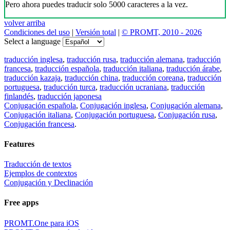
Pero ahora puedes traducir solo 5000 caracteres a la vez.
volver arriba
Condiciones del uso
|
Versión total
|
© PROMT, 2010 - 2026
Select a language
traducción inglesa
,
traducción rusa
,
traducción alemana
,
traducción
francesa
,
traducción española
,
traducción italiana
,
traducción árabe
,
traducción kazaja
,
traducción china
,
traducción coreana
,
traducción
portuguesa
,
traducción turca
,
traducción ucraniana
,
traducción
finlandés
,
traducción japonesa
Conjugación española
,
Conjugación inglesa
,
Conjugación alemana
,
Conjugación italiana
,
Conjugación portuguesa
,
Conjugación rusa
,
Conjugación francesa
.
Features
Traducción de textos
Ejemplos de contextos
Conjugación y Declinación
Free apps
PROMT.One para iOS