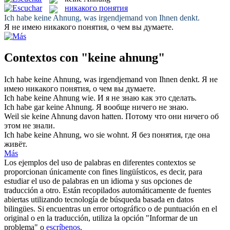
никакого понятия
Ich habe
keine Ahnung
, was irgendjemand von Ihnen denkt.
Я не имею
никакого понятия
, о чем вы думаете.
Contextos con "keine ahnung"
Ich habe
keine Ahnung
, was irgendjemand von Ihnen denkt.
Я не
имею
никакого понятия
, о чем вы думаете.
Ich habe
keine Ahnung
wie.
И я не знаю как это сделать.
Ich habe gar
keine Ahnung
.
Я вообще ничего не знаю.
Weil sie
keine Ahnung
davon hatten.
Потому что они ничего об
этом не знали.
Ich habe
keine Ahnung
, wo sie wohnt.
Я без понятия, где она
живёт.
Más
Los ejemplos del uso de palabras en diferentes contextos se
proporcionan únicamente con fines lingüísticos, es decir, para
estudiar el uso de palabras en un idioma y sus opciones de
traducción a otro. Están recopilados automáticamente de fuentes
abiertas utilizando tecnología de búsqueda basada en datos
bilingües. Si encuentras un error ortográfico o de puntuación en el
original o en la traducción, utiliza la opción "Informar de un
problema" o
escríbenos
.