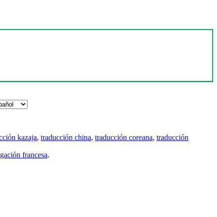
cción kazaja
,
traducción china
,
traducción coreana
,
traducción
gación francesa
.