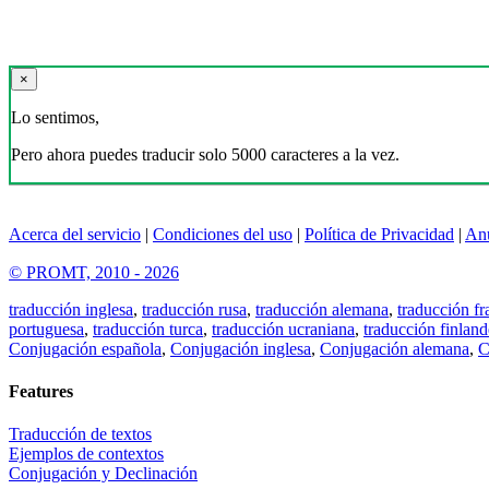
×
Lo sentimos,
Pero ahora puedes traducir solo 5000 caracteres a la vez.
Acerca del servicio
|
Condiciones del uso
|
Política de Privacidad
|
An
© PROMT, 2010 - 2026
traducción inglesa
,
traducción rusa
,
traducción alemana
,
traducción fr
portuguesa
,
traducción turca
,
traducción ucraniana
,
traducción finland
Conjugación española
,
Conjugación inglesa
,
Conjugación alemana
,
C
Features
Traducción de textos
Ejemplos de contextos
Conjugación y Declinación