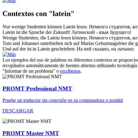
Contextos con "latein"
Nur wenige Studenten können
Latein
lesen.
Немного студентов, к
Latein
ist die Sprache der Zukunft!
Латинский - яз
ык будущего!
Wenige Studenten, die
Latein
lesen können.
Немного студентов, к
Tom und Johannes unterhielten sich auf Marias Geburtstagsfeier die 
Und auf der ist in
Latein
geschrieben:
На ней сказано, на
латыни
:
Los ejemplos del uso de palabras en diferentes contextos se proporcion
recopilados automáticamente de fuentes abiertas utilizando tecnología 
"Informar de un problema" o
escríbenos
.
PROMT Professional NMT
Pruebe un traductor sin conexión en su computadora o portátil
DESCARGAR
PROMT Master NMT