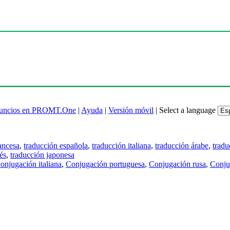
uncios en PROMT.One
|
Ayuda
|
Versión móvil
|
Select a language
ancesa
,
traducción española
,
traducción italiana
,
traducción árabe
,
tradu
és
,
traducción japonesa
onjugación italiana
,
Conjugación portuguesa
,
Conjugación rusa
,
Conju