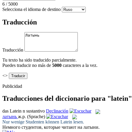
6
/
5000
Selecciona el idioma de destino
Traducción
Traducción
Tu texto ha sido traducido parcialmente.
Puedes traducir no más de
5000
caracteres a la vez.
<>
Publicidad
Traducciones del diccionario para "latein"
das
Latein
n
sustantivo
Declinación
латынь
ж.р.
(Sprache)
Nur wenige Studenten können
Latein
lesen.
Немного студентов, которые читают на
латыни
.