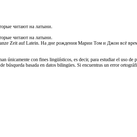
оторые читают на
латыни
.
оторые читают на
латыни
.
ganze Zeit auf
Latein
.
На дне рождения Марии Том и Джон всё врем
an únicamente con fines lingüísticos, es decir, para estudiar el uso de 
de búsqueda basada en datos bilingües. Si encuentras un error ortográfic