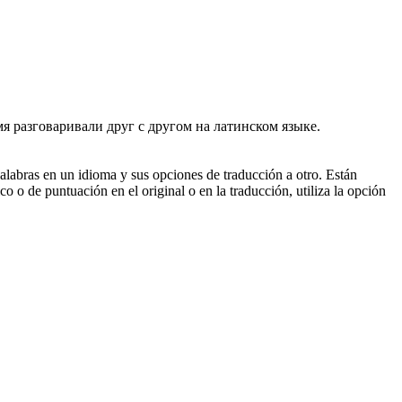
я разговаривали друг с другом на
латинском языке
.
palabras en un idioma y sus opciones de traducción a otro. Están
o o de puntuación en el original o en la traducción, utiliza la opción