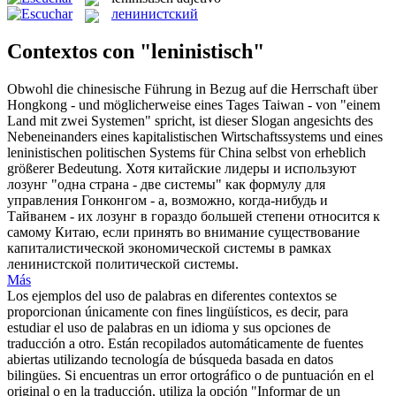
ленинистский
Contextos con "leninistisch"
Obwohl die chinesische Führung in Bezug auf die Herrschaft über
Hongkong - und möglicherweise eines Tages Taiwan - von "einem
Land mit zwei Systemen" spricht, ist dieser Slogan angesichts des
Nebeneinanders eines kapitalistischen Wirtschaftssystems und eines
leninistischen
politischen Systems für China selbst von erheblich
größerer Bedeutung.
Хотя китайские лидеры и используют
лозунг "одна страна - две системы" как формулу для
управления Гонконгом - а, возможно, когда-нибудь и
Тайванем - их лозунг в гораздо большей степени относится к
самому Китаю, если принять во внимание существование
капиталистической экономической системы в рамках
ленинистской
политической системы.
Más
Los ejemplos del uso de palabras en diferentes contextos se
proporcionan únicamente con fines lingüísticos, es decir, para
estudiar el uso de palabras en un idioma y sus opciones de
traducción a otro. Están recopilados automáticamente de fuentes
abiertas utilizando tecnología de búsqueda basada en datos
bilingües. Si encuentras un error ortográfico o de puntuación en el
original o en la traducción, utiliza la opción "Informar de un