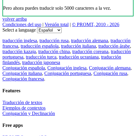
Pero ahora puedes traducir solo 5000 caracteres a la vez.
volver arriba
Condiciones del uso
|
Versión total
|
© PROMT, 2010 - 2026
Select a language
traducción inglesa
,
traducción rusa
,
traducción alemana
,
traducción
francesa
,
traducción española
,
traducción italiana
,
traducción árabe
,
traducción kazaja
,
traducción china
,
traducción coreana
,
traducción
portuguesa
,
traducción turca
,
traducción ucraniana
,
traducción
finlandés
,
traducción japonesa
Conjugación española
,
Conjugación inglesa
,
Conjugación alemana
,
Conjugación italiana
,
Conjugación portuguesa
,
Conjugación rusa
,
Conjugación francesa
.
Features
Traducción de textos
Ejemplos de contextos
Conjugación y Declinación
Free apps